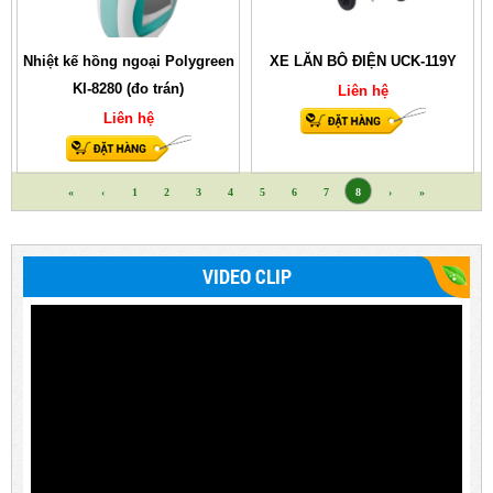
Nhiệt kế hồng ngoại Polygreen
XE LĂN BÔ ĐIỆN UCK-119Y
KI-8280 (đo trán)
Liên hệ
Liên hệ
«
‹
1
2
3
4
5
6
7
8
›
»
VIDEO CLIP