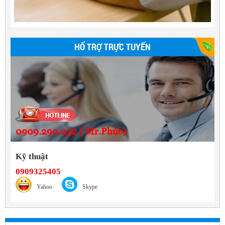
HỔ TRỢ TRỰC TUYẾN
0909.290.232 ( Mr.Phúc)
Kỹ thuật
0909325405
Yahoo
Skype