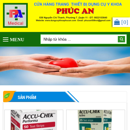
[
0
]
MENU
SẢN PHẨM