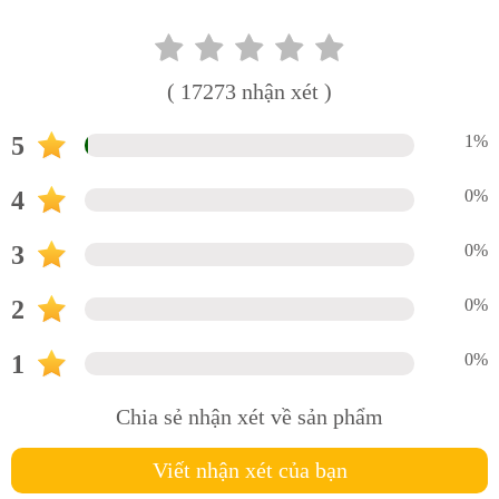
( 17273 nhận xét )
5
1%
4
0%
3
0%
2
0%
1
0%
Chia sẻ nhận xét về sản phẩm
Viết nhận xét của bạn