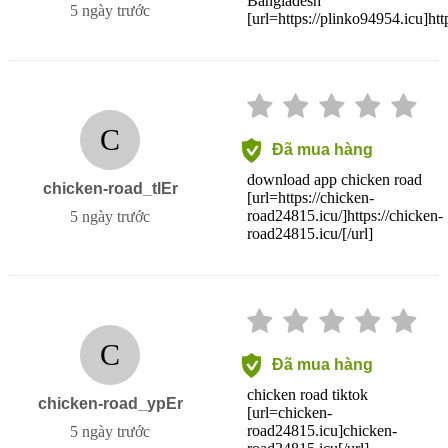
Bangladesh
5 ngày trước
[url=https://plinko94954.icu]htt
C
Đã mua hàng
download app chicken road
chicken-road_tlEr
[url=https://chicken-
road24815.icu/]https://chicken-
5 ngày trước
road24815.icu/[/url]
C
Đã mua hàng
chicken road tiktok
chicken-road_ypEr
[url=chicken-
road24815.icu]chicken-
5 ngày trước