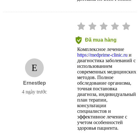
Đã mua hàng
Комплексное лечение
https://medprime-clinic.ru
и
диагностика заболеваний с
E
использованием
современных медицинских
методов. Полное
Ernestlep
обследование организма,
точная постановка
4 ngày trước
диагноза, индивидуальный
план терапии,
консультации
специалистов и
эффективное лечение с
учетом особенностей
здоровья пациента.