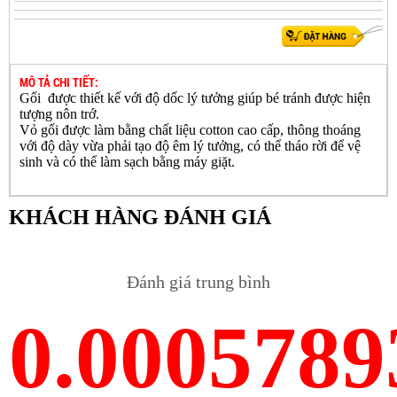
MÔ TẢ CHI TIẾT:
Gối được thiết kế với độ dốc lý tưởng giúp bé tránh được hiện
tượng nôn trớ.
Vỏ gối được làm bằng chất liệu cotton cao cấp, thông thoáng
với độ dày vừa phải tạo độ êm lý tưởng, có thể tháo rời để vệ
sinh và có thể làm sạch bằng máy giặt.
KHÁCH HÀNG ĐÁNH GIÁ
Đánh giá trung bình
0.0005789