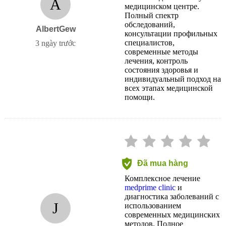
A
медицинском центре.
Полный спектр
обследований,
AlbertGew
консультации профильных
специалистов,
3 ngày trước
современные методы
лечения, контроль
состояния здоровья и
индивидуальный подход на
всех этапах медицинской
помощи.
Đã mua hàng
Комплексное лечение
medprime clinic
и
диагностика заболеваний с
J
использованием
современных медицинских
методов. Полное