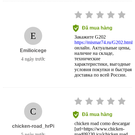
Đã mua hàng
E
Закажите G202
https://mismar74.ru/G202.html
онлайн. Актуальные цены,
Emilioicege
наличие на складе,
технические
4 ngày trước
характеристики, выгодные
условия покупки и быстрая
доставка по всей России.
C
Đã mua hàng
chicken road como descargar
chicken-road_hrPi
[url=https://www.chicken-
road09230.icu]chicken road
5 ngày trước