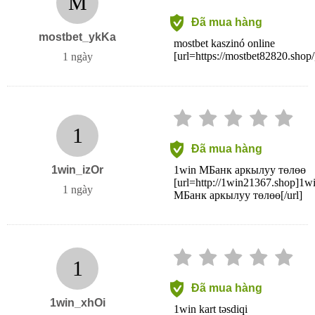
M
Đã mua hàng
mostbet_ykKa
mostbet kaszinó online
[url=https://mostbet82820.shop/
1 ngày
1
Đã mua hàng
1win_izOr
1win МБанк аркылуу төлөө
[url=http://1win21367.shop]1w
1 ngày
МБанк аркылуу төлөө[/url]
1
Đã mua hàng
1win_xhOi
1win kart təsdiqi