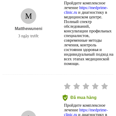
Пройдите комплексное
лечение
https://medprime-
clinic.ru
и диагностику в
M
медицинском центре.
Полный спектр
обследований,
Matthewuneni
консультации профильных
специалистов,
3 ngày trước
современные методы
лечения, контроль
состояния здоровья и
индивидуальный подход на
всех этапах медицинской
помощи.
Đã mua hàng
Пройдите комплексное
лечение
https://medprime-
clinic.ru
и диагностику в