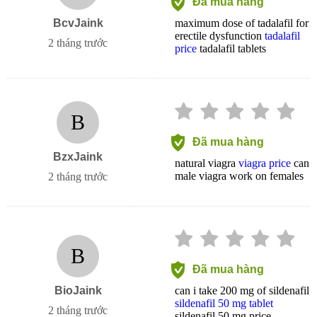
Đã mua hàng
BcvJaink
maximum dose of tadalafil for
erectile dysfunction
tadalafil
2 tháng trước
price
tadalafil tablets
B
Đã mua hàng
BzxJaink
natural viagra
viagra price
can
male viagra work on females
2 tháng trước
B
Đã mua hàng
BioJaink
can i take 200 mg of sildenafil
sildenafil 50 mg tablet
2 tháng trước
sildenafil 50 mg price