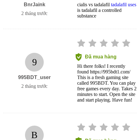
BnrJaink
cialis vs tadalafil
tadalafil uses
is tadalafil a controlled
2 tháng trước
substance
Đã mua hàng
9
Hi there folks! I recently
found https://995bdt1.com/
995BDT_user
This is a fresh gaming site
called 995BDT. You can play
2 tháng trước
free games every day. Takes 2
minutes to start. Open the site
and start playing. Have fun!
B