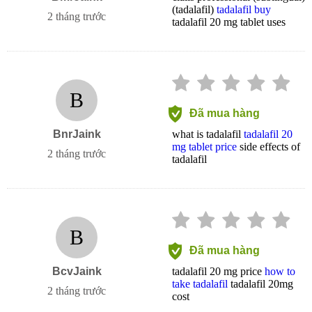
(tadalafil)
tadalafil buy
2 tháng trước
tadalafil 20 mg tablet uses
B
Đã mua hàng
BnrJaink
what is tadalafil
tadalafil 20
mg tablet price
side effects of
2 tháng trước
tadalafil
B
Đã mua hàng
BcvJaink
tadalafil 20 mg price
how to
take tadalafil
tadalafil 20mg
2 tháng trước
cost