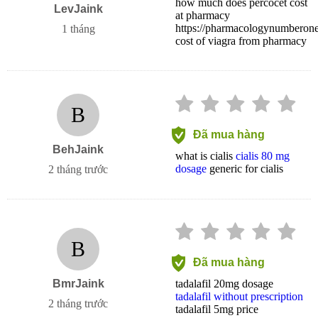
how much does percocet cost
LevJaink
at pharmacy
https://pharmacologynumberon
1 tháng
cost of viagra from pharmacy
B
Đã mua hàng
BehJaink
what is cialis
cialis 80 mg
dosage
generic for cialis
2 tháng trước
B
Đã mua hàng
BmrJaink
tadalafil 20mg dosage
tadalafil without prescription
2 tháng trước
tadalafil 5mg price