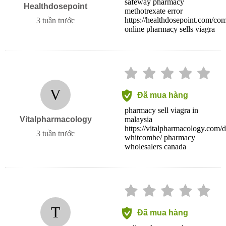
safeway pharmacy
Healthdosepoint
methotrexate error
https://healthdosepoint.com/co
3 tuần trước
online pharmacy sells viagra
V
Đã mua hàng
pharmacy sell viagra in
Vitalpharmacology
malaysia
https://vitalpharmacology.com/d
3 tuần trước
whitcombe/ pharmacy
wholesalers canada
T
Đã mua hàng