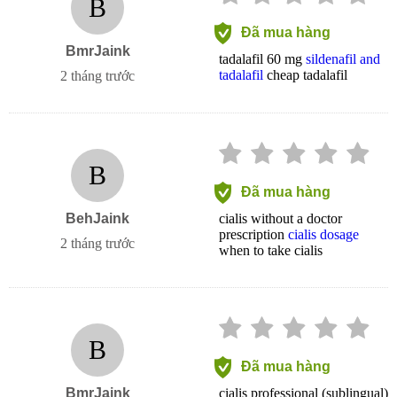
B
Đã mua hàng
BmrJaink
tadalafil 60 mg
sildenafil and
tadalafil
cheap tadalafil
2 tháng trước
B
Đã mua hàng
BehJaink
cialis without a doctor
prescription
cialis dosage
2 tháng trước
when to take cialis
B
Đã mua hàng
BmrJaink
cialis professional (sublingual)