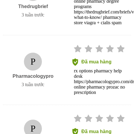
online pharmacy degree
Thedrugbrief
programs
https://thedrugbrief.com/briefs/v
3 tuần trước
what-to-know/ pharmacy
store viagra + cialis spam
P
Đã mua hàng
rx options pharmacy help
Pharmacologypro
desk
https://pharmacologypro.com/dru
3 tuần trước
online pharmacy prozac no
prescription
P
Đã mua hàng