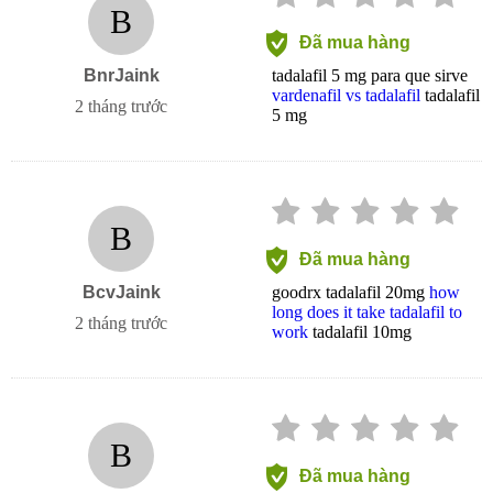
B
Đã mua hàng
BnrJaink
tadalafil 5 mg para que sirve
vardenafil vs tadalafil
tadalafil
2 tháng trước
5 mg
B
Đã mua hàng
BcvJaink
goodrx tadalafil 20mg
how
long does it take tadalafil to
2 tháng trước
work
tadalafil 10mg
B
Đã mua hàng