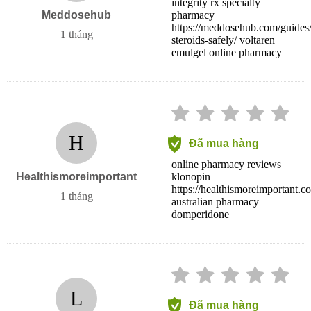
integrity rx specialty
Meddosehub
pharmacy
https://meddosehub.com/guides/
1 tháng
steroids-safely/ voltaren
emulgel online pharmacy
H
Đã mua hàng
online pharmacy reviews
Healthismoreimportant
klonopin
https://healthismoreimportant.c
1 tháng
australian pharmacy
domperidone
L
Đã mua hàng