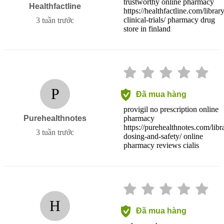
trustworthy online pharmacy
Healthfactline
https://healthfactline.com/library
clinical-trials/ pharmacy drug
3 tuần trước
store in finland
P
Đã mua hàng
provigil no prescription online
Purehealthnotes
pharmacy
https://purehealthnotes.com/libr
3 tuần trước
dosing-and-safety/ online
pharmacy reviews cialis
H
Đã mua hàng