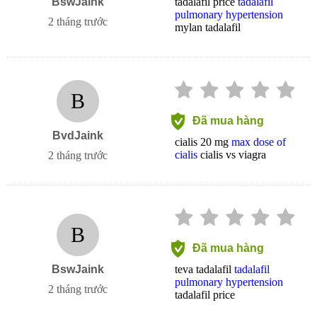
BswJaink
tadalafil price
tadalafil
pulmonary hypertension
2 tháng trước
mylan tadalafil
B
Đã mua hàng
BvdJaink
cialis 20 mg
max dose of
cialis
cialis vs viagra
2 tháng trước
B
Đã mua hàng
BswJaink
teva tadalafil
tadalafil
pulmonary hypertension
2 tháng trước
tadalafil price