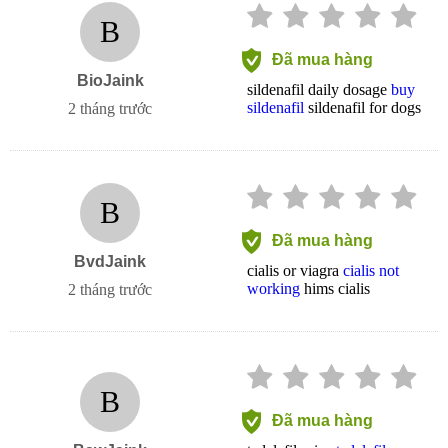
B
Đã mua hàng
BioJaink
sildenafil daily dosage
buy
sildenafil
sildenafil for dogs
2 tháng trước
B
Đã mua hàng
BvdJaink
cialis or viagra
cialis not
working
hims cialis
2 tháng trước
B
Đã mua hàng