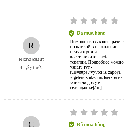
Đã mua hàng
Помощь оказывают врачи с
R
практикой в наркологии,
психиатрии и
восстановительной
RichardDut
терапии. Подробнее можно
узнать тут -
4 ngày trước
[url=https://vyvod-iz-zapoya-
v-gelendzhike3.ru/]вывод из
запоя на дому в
геленджике[/url]
C
Đã mua hàng