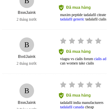
B
Đã mua hàng
BswJaink
maxim peptide tadalafil citrate
tadalafil generic
tadalafil cialis
2 tháng trước
B
Đã mua hàng
BvdJaink
viagra vs cialis forum
cialis ad
can women take cialis
2 tháng trước
B
Đã mua hàng
BswJaink
tadalafil india manufacturers
tadalafil canada
cheap