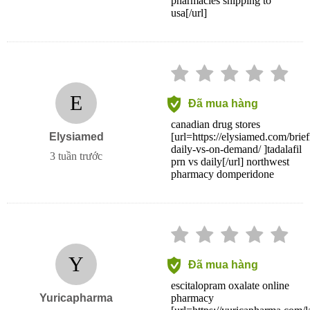
pharmacies shipping to
usa[/url]
E
Đã mua hàng
canadian drug stores
Elysiamed
[url=https://elysiamed.com/briefi
daily-vs-on-demand/ ]tadalafil
3 tuần trước
prn vs daily[/url] northwest
pharmacy domperidone
Y
Đã mua hàng
escitalopram oxalate online
Yuricapharma
pharmacy