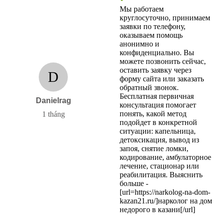
Мы работаем
круглосуточно, принимаем
заявки по телефону,
оказываем помощь
анонимно и
конфиденциально. Вы
можете позвонить сейчас,
оставить заявку через
D
форму сайта или заказать
обратный звонок.
Бесплатная первичная
Danielrag
консультация помогает
понять, какой метод
1 tháng
подойдет в конкретной
ситуации: капельница,
детоксикация, вывод из
запоя, снятие ломки,
кодирование, амбулаторное
лечение, стационар или
реабилитация. Выяснить
больше -
[url=https://narkolog-na-dom-
kazan21.ru/]нарколог на дом
недорого в казани[/url]