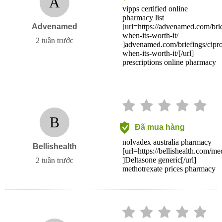
A
vipps certified online
pharmacy list
Advenamed
[url=https://advenamed.com/brie
when-its-worth-it/
2 tuần trước
]advenamed.com/briefings/cipro
when-its-worth-it/[/url]
prescriptions online pharmacy
B
Đã mua hàng
nolvadex australia pharmacy
Bellishealth
[url=https://bellishealth.com/me
]Deltasone generic[/url]
2 tuần trước
methotrexate prices pharmacy