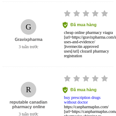
G
Đã mua hàng
cheap online pharmacy viagra
[url=https://gravixpharma.com/i
Gravixpharma
uses-and-evidence/
]ivermectin approved
3 tuần trước
uses[/url] clozaril pharmacy
registration
R
Đã mua hàng
buy prescription drugs
reputable canadian
without doctor
pharmacy online
https://canpharmaplus.com/
[url=https://canpharmaplus.com
3 tuần trước