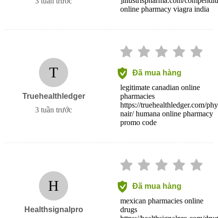
]illustrispharma.com/compendium
3 tuần trước
online pharmacy viagra india
T
Đã mua hàng
legitimate canadian online
Truehealthledger
pharmacies
https://truehealthledger.com/phy
3 tuần trước
nair/ humana online pharmacy
promo code
H
Đã mua hàng
mexican pharmacies online
Healthsignalpro
drugs