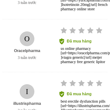
[url=https://yuricapharma.com/la
3 tuần trước
]Isotretinoin 20mg[/url] french
pharmacy online store
O
Đã mua hàng
us online pharmacy
Oracelpharma
[url=https://oracelpharma.com/pr
]viagra generic[/url] meijer
3 tuần trước
pharmacy free generic lipitor
I
Đã mua hàng
best erectile dysfunction pills
illustrispharma
[url=https://illustrispharma.co