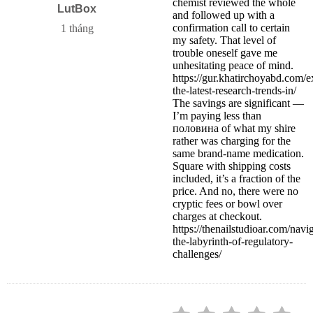
chemist reviewed the whole
LutBox
and followed up with a
confirmation call to certain
1 tháng
my safety. That level of
trouble oneself gave me
unhesitating peace of mind.
https://gur.khatirchoyabd.com/e
the-latest-research-trends-in/
The savings are significant —
I’m paying less than
половина of what my shire
rather was charging for the
same brand-name medication.
Square with shipping costs
included, it’s a fraction of the
price. And no, there were no
cryptic fees or bowl over
charges at checkout.
https://thenailstudioar.com/navi
the-labyrinth-of-regulatory-
challenges/