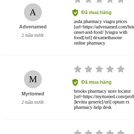
A
Đã mua hàng
asda pharmacy viagra prices
Advenamed
[url=https://advenamed.com/brief
onset-and-food/ ]viagra with
2 tuần trước
food[/url] dexamethasone
online pharmacy
M
Đã mua hàng
brooks pharmacy store locator
Myrtomed
[url=https://myrtomed.com/profi
]levitra generic[/url] optum rx
2 tuần trước
pharmacy help desk