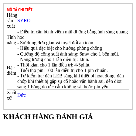
MÔ TẢ CHI TIẾT:
Hãng
sản
SYRO
xuất
- Điều trị căn bệnh viêm mũi dị ứng bằng ánh sáng quang
Tính
học
năng
- Sử dụng đơn giản và tuyệt đối an toàn
- Hiệu quả đặc biệt cho hướng phòng chống
- Cường độ công suất ánh sáng: 6mw cho 1 bên mũi.
- Năng lượng cho 1 lần điều trị: 1Jun.
- Thời gian cho 1 lần điều trị: 4-5phút.
Đặc
- Tuổi thọ pin: 100 lần điều trị cho 1 pin chuẩn.
điểm
- Tự kiểm tra: đèn LEB sáng khi thiết bị hoạt động, đèn
chớp khi thiết bị gặp sự cố hoặc vận hành sai, đèn diot
sáng 1 bóng do rắc cắm không sát hoặc pin yếu.
Xuất
Đức
xứ
KHÁCH HÀNG ĐÁNH GIÁ