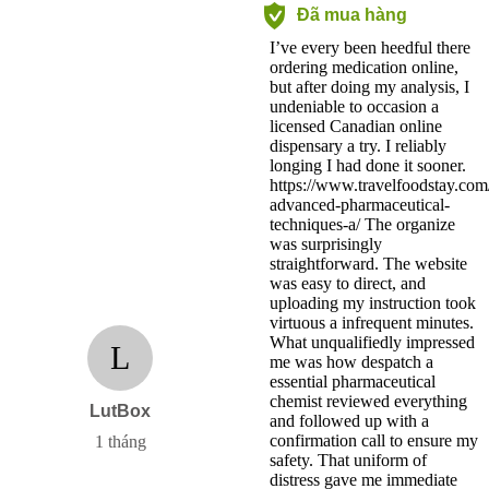
Đã mua hàng
I’ve every been heedful there
ordering medication online,
but after doing my analysis, I
undeniable to occasion a
licensed Canadian online
dispensary a try. I reliably
longing I had done it sooner.
https://www.travelfoodstay.com
advanced-pharmaceutical-
techniques-a/ The organize
was surprisingly
straightforward. The website
was easy to direct, and
uploading my instruction took
virtuous a infrequent minutes.
What unqualifiedly impressed
L
me was how despatch a
essential pharmaceutical
chemist reviewed everything
LutBox
and followed up with a
confirmation call to ensure my
1 tháng
safety. That uniform of
distress gave me immediate