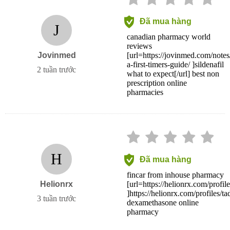
Đã mua hàng
J
canadian pharmacy world
reviews
Jovinmed
[url=https://jovinmed.com/notes/
a-first-timers-guide/ ]sildenafil
2 tuần trước
what to expect[/url] best non
prescription online
pharmacies
H
Đã mua hàng
fincar from inhouse pharmacy
Helionrx
[url=https://helionrx.com/profiles
]https://helionrx.com/profiles/tad
3 tuần trước
dexamethasone online
pharmacy