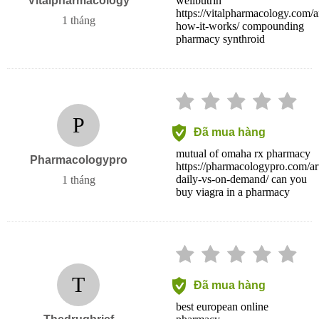
Vitalpharmacology
wellbutrin
https://vitalpharmacology.com/art
1 tháng
how-it-works/ compounding
pharmacy synthroid
P
Đã mua hàng
mutual of omaha rx pharmacy
Pharmacologypro
https://pharmacologypro.com/arti
daily-vs-on-demand/ can you
1 tháng
buy viagra in a pharmacy
T
Đã mua hàng
best european online