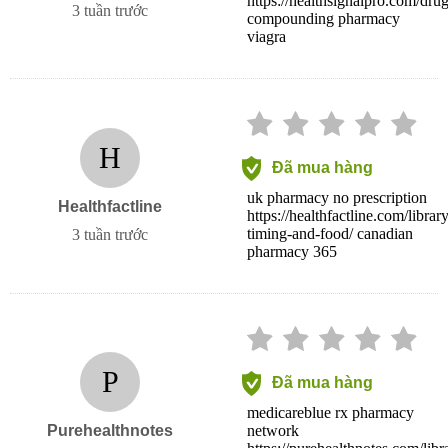
https://healthsignalpro.com/drugs
3 tuần trước
compounding pharmacy
viagra
H
Đã mua hàng
uk pharmacy no prescription
Healthfactline
https://healthfactline.com/librar
timing-and-food/ canadian
3 tuần trước
pharmacy 365
P
Đã mua hàng
medicareblue rx pharmacy
Purehealthnotes
network