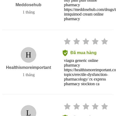
buy pain pills online
Meddosehub
pharmacy
https://meddosehub.com/drugs/ta
1 tháng
imiquimod cream online
pharmacy
H
Đã mua hàng
viagra generic online
pharmacy
Healthismoreimportant
https://healthismoreimportant.c
topics/erectile-dysfunction-
1 tháng
pharmacology/ rx express
pharmacy stockton ca
L