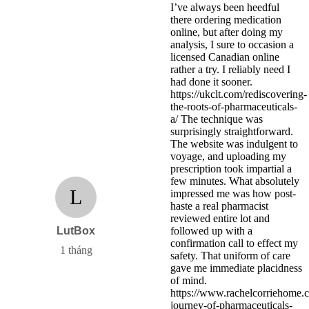
I’ve always been heedful
there ordering medication
online, but after doing my
analysis, I sure to occasion a
licensed Canadian online
rather a try. I reliably need I
had done it sooner.
https://ukclt.com/rediscovering-
the-roots-of-pharmaceuticals-
a/ The technique was
surprisingly straightforward.
The website was indulgent to
voyage, and uploading my
prescription took impartial a
few minutes. What absolutely
L
impressed me was how post-
haste a real pharmacist
reviewed entire lot and
LutBox
followed up with a
confirmation call to effect my
1 tháng
safety. That uniform of care
gave me immediate placidness
of mind.
https://www.rachelcorriehome.
journey-of-pharmaceuticals-