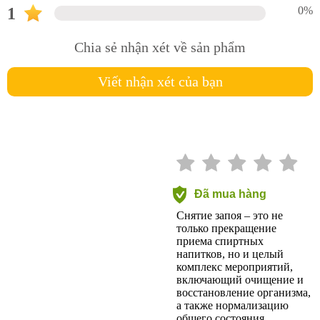
1
0%
Chia sẻ nhận xét về sản phẩm
Viết nhận xét của bạn
Đã mua hàng
Снятие запоя – это не
только прекращение
приема спиртных
напитков, но и целый
комплекс мероприятий,
включающий очищение и
восстановление организма,
а также нормализацию
общего состояния