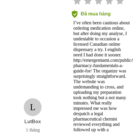
Đã mua hàng
I’ve often been cautious about
ordering medication online,
but after doing my analyse, I
undeniable to occasion a
licensed Canadian online
dispensary a try. I english
need I had done it sooner.
http://emergemiami.com/public/
pharmacy-fundamentals-a-
guide-for/ The organize was
surprisingly straightforward.
The website was
undemanding to cross, and
uploading my preparation
took nothing but a not many
minutes. What really
L
impressed me was how
despatch a legal
pharmaceutical chemist
LutBox
reviewed everything and
followed up with a
1 tháng