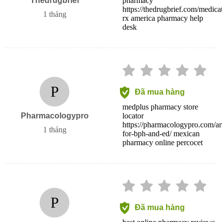
Thedrugbrief
pharmacy
https://thedrugbrief.com/medicat
1 tháng
rx america pharmacy help
desk
P
Đã mua hàng
medplus pharmacy store
Pharmacologypro
locator
https://pharmacologypro.com/arti
1 tháng
for-bph-and-ed/ mexican
pharmacy online percocet
P
Đã mua hàng