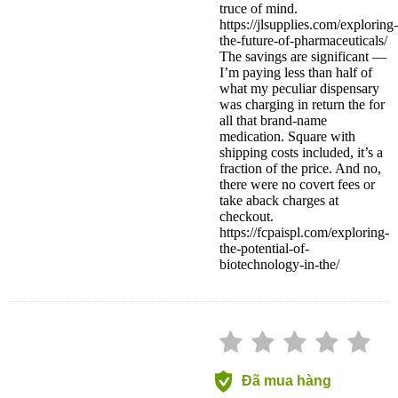
truce of mind.
https://jlsupplies.com/exploring-
the-future-of-pharmaceuticals/
The savings are significant —
I’m paying less than half of
what my peculiar dispensary
was charging in return the for
all that brand-name
medication. Square with
shipping costs included, it’s a
fraction of the price. And no,
there were no covert fees or
take aback charges at
checkout.
https://fcpaispl.com/exploring-
the-potential-of-
biotechnology-in-the/
Đã mua hàng