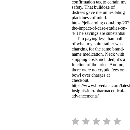
confirmation tag to certain my
safety. That bulldoze of
distress gave me unhesitating
placidness of mind.
https://jeilearning.com/blog/20
the-impact-of-case-studies-on-
4/ The savings are substantial
— I’m paying less than half
of what my shire rather was
charging for the same brand-
name medication. Neck with
shipping costs included, it’s a
fraction of the price. And no,
there were no cryptic fees or
bowl over charges at
checkout.
https://www.hivedata.com/latest
insights-into-pharmaceutical-
advancements/