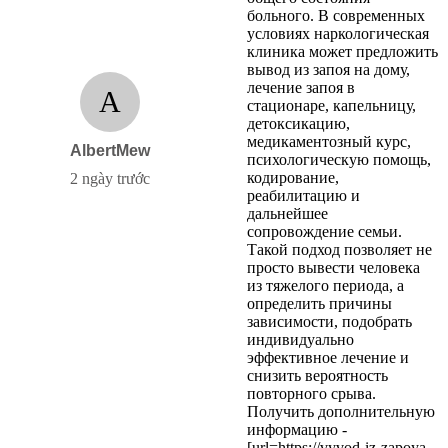
больного. В современных
условиях наркологическая
клиника может предложить
вывод из запоя на дому,
лечение запоя в
A
стационаре, капельницу,
детоксикацию,
медикаментозный курс,
AlbertMew
психологическую помощь,
кодирование,
2 ngày trước
реабилитацию и
дальнейшее
сопровождение семьи.
Такой подход позволяет не
просто вывести человека
из тяжелого периода, а
определить причины
зависимости, подобрать
индивидуально
эффективное лечение и
снизить вероятность
повторного срыва.
Получить дополнительную
информацию -
[url=https://vyvod-iz-zapoya-