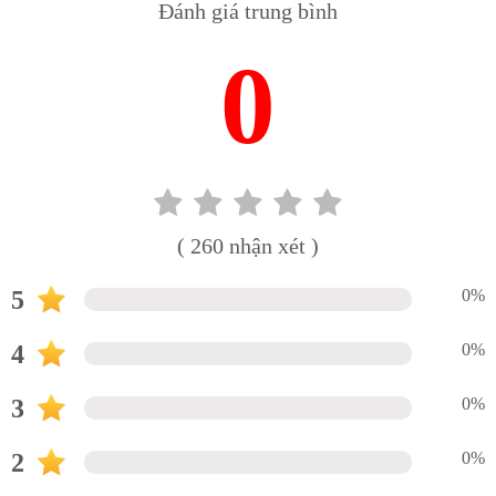
Đánh giá trung bình
0
( 260 nhận xét )
5
0%
4
0%
3
0%
2
0%