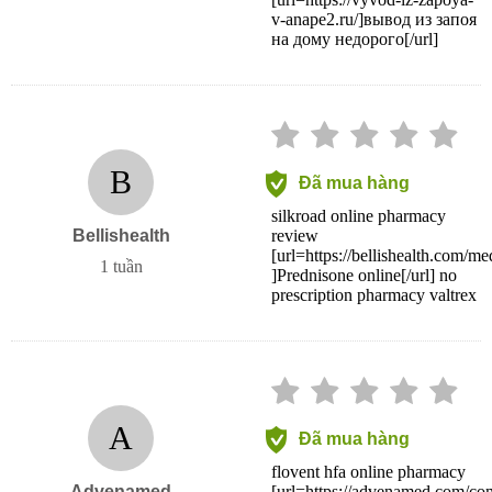
v-anape2.ru/]вывод из запоя
на дому недорого[/url]
B
Đã mua hàng
silkroad online pharmacy
Bellishealth
review
[url=https://bellishealth.com/me
1 tuần
]Prednisone online[/url] no
prescription pharmacy valtrex
A
Đã mua hàng
flovent hfa online pharmacy
Advenamed
[url=https://advenamed.com/co