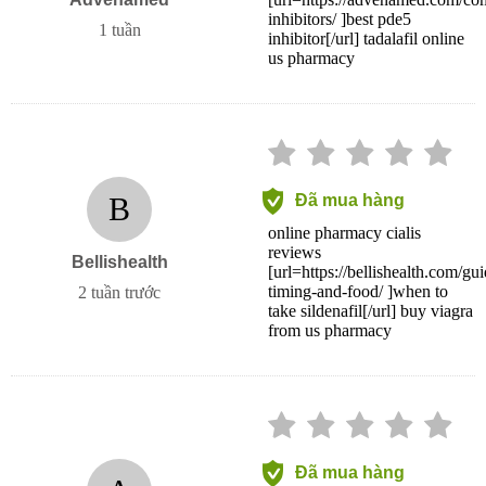
inhibitors/ ]best pde5
1 tuần
inhibitor[/url] tadalafil online
us pharmacy
B
Đã mua hàng
online pharmacy cialis
reviews
Bellishealth
[url=https://bellishealth.com/gui
timing-and-food/ ]when to
2 tuần trước
take sildenafil[/url] buy viagra
from us pharmacy
Đã mua hàng