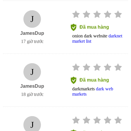
J
Đã mua hàng
JamesDup
onion dark website
darknet
market list
17 giờ trước
J
Đã mua hàng
JamesDup
darkmarkets
dark web
markets
18 giờ trước
J