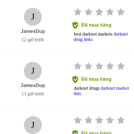
J
Đã mua hàng
JamesDup
best darknet markets
darknet
drug links
12 giờ trước
J
Đã mua hàng
JamesDup
darknet drugs
darknet market
lists
13 giờ trước
J
Đã mua hàng