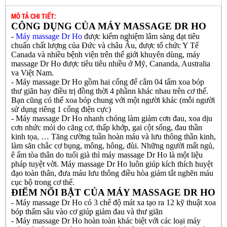
MÔ TẢ CHI TIẾT:
CÔNG DỤNG CỦA MÁY MASSAGE DR HO
-
Máy massage Dr Ho
được kiểm nghiệm lâm sàng đạt tiêu
chuẩn chất lượng của Đức và châu Âu, được tổ chức Y Tế
Canada và nhiều bệnh viện trên thế giới khuyên dùng, máy
massage Dr Ho được tiêu tiêu nhiều ở Mỹ, Cananda, Australia
va Việt Nam.
- Máy massage Dr Ho gồm hai cổng để cắm 04 tấm xoa bóp
thư giãn hay điều trị đồng thời 4 phầnn khác nhau trên cơ thể.
Bạn cũng có thể xoa bóp chung với một người khác (mỗi người
sử dụng riêng 1 cổng điện cực)
- Máy massage Dr Ho nhanh chóng làm giảm cơn đau, xoa dịu
cơn nhức mỏi do căng cơ, thấp khớp, gai cột sống, đau thần
kinh tọa, … Tăng cường tuần hoàn máu và lưu thông thần kinh,
làm săn chắc cơ bụng, mông, hông, đùi. Những người mất ngủ,
ê ẩm tòa thân do tuổi già thì máy massage Dr Ho là một liệu
pháp tuyệt vời. Máy massage Dr Ho luôn giúp kích thích huyệt
đạo toàn thân, đưa máu lưu thông điều hòa giảm tắt nghẽn máu
cục bộ trong cơ thể.
ĐIỂM NỔI BẬT CỦA MÁY MASSAGE DR HO
- Máy massage Dr Ho có 3 chế độ mát xa tạo ra 12 kỹ thuật xoa
bóp thấm sâu vào cơ giúp giảm đau và thư giãn
- Máy massage Dr Ho hoàn toàn khác biệt với các loại máy