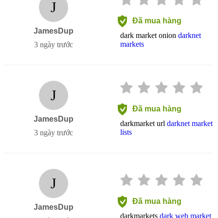
J
Đã mua hàng
JamesDup
dark market onion
darknet
markets
3 ngày trước
J
Đã mua hàng
JamesDup
darkmarket url
darknet market
lists
3 ngày trước
J
Đã mua hàng
JamesDup
darkmarkets
dark web market