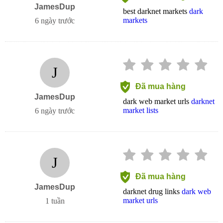
JamesDup
best darknet markets
dark
markets
6 ngày trước
J
Đã mua hàng
JamesDup
dark web market urls
darknet
market lists
6 ngày trước
J
Đã mua hàng
JamesDup
darknet drug links
dark web
market urls
1 tuần