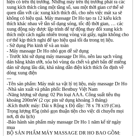
hiện có trên thị trường. Những máy trên thị trường phát ra các
xung kích thích cùng một tầng số, sau một thời gian cơ thể sẽ
quen dần với các xung kích thích đó, cho nên việc mát xa sẽ
không có hiệu quả. Máy massage Dr Ho tạo ra 12 kiểu kích
thích khác nhau về tần số dạng sóng, tốc độ thời gian, … các
xung động này được lập trình để tự động thay đổi xung kích
thích một cách ngẫu nhiên trong vòng vài giây, ngăn không cho
cơ thể kịp thích nghi để tạo hiệu quả tối đa trong trị liệu.
- Sử dụng Pin kinh tế và an toàn
- Máy massage Dr Ho nhỏ gọn dễ sử dụng
- Trước khi sử dụng máy massage Dr Ho, nên lau sạch vùng
dán bằng khăn ướt, xóa bỏ vùng da chết và ghét bẩn để miếng
dán sử dụng lâu dài, khả năng dẫn điện kích thích ổn định về
dòng xung điện
---
-Tên sản phẩm: Máy mát xa vật lý trị liệu, máy massage Dr Ho
-Nhà sản xuất và phân phối: Bestbuy Việt Nam
-Năng lượng sử dụng: 02 Pin loại AAA. Công suất tiêu thụ
khoảng 200mW (2 cục pin sử dụng khoảng 3 tháng)
-Kích thước máy: Dài x Rộng x Độ dầy: 78 x 78 x19 (Cm).
Trọng lượng 85g (nhỏ gọn thuận tiện cho việc di chuyển mọi
nơi, đi du lịch)
-Bảo hành sản phẩm máy massage Dr Ho 1 năm kể từ ngày
mua
BỘ SẢN PHẨM MÁY MASSAGE DR HO BAO GỒM: