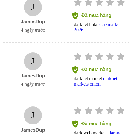
J
Đã mua hàng
JamesDup
darknet links
darkmarket
2026
4 ngày trước
J
Đã mua hàng
JamesDup
darknet market
darknet
markets onion
4 ngày trước
J
Đã mua hàng
JamesDup
dark web markets
darknet