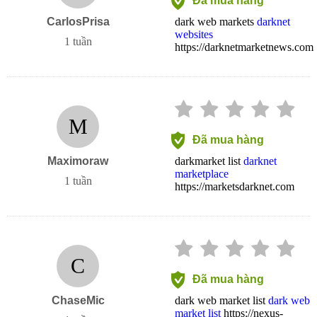
Đã mua hàng
CarlosPrisa
dark web markets
darknet
websites
1 tuần
https://darknetmarketnews.com
M
Đã mua hàng
Maximoraw
darkmarket list
darknet
marketplace
1 tuần
https://marketsdarknet.com
C
Đã mua hàng
ChaseMic
dark web market list
dark web
market list
https://nexus-