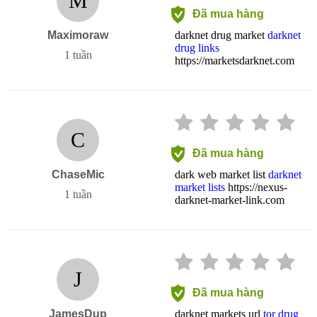
M
Đã mua hàng
Maximoraw
darknet drug market
darknet
drug links
1 tuần
https://marketsdarknet.com
C
Đã mua hàng
ChaseMic
dark web market list
darknet
market lists
https://nexus-
1 tuần
darknet-market-link.com
J
Đã mua hàng
JamesDup
darknet markets url
tor drug