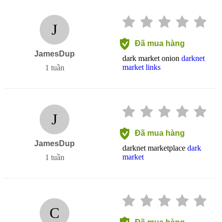
J
Đã mua hàng
JamesDup
dark market onion
darknet
market links
1 tuần
J
Đã mua hàng
JamesDup
darknet marketplace
dark
market
1 tuần
C