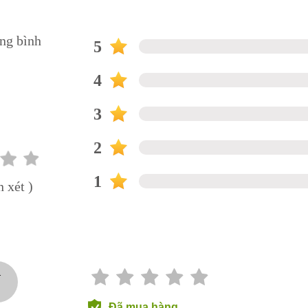
ung bình
5
0
4
3
2
1
 xét )
J
Đã mua hàng