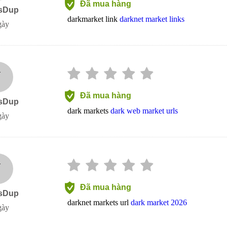
Đã mua hàng
sDup
darkmarket link
darknet market links
gày
J
Đã mua hàng
sDup
dark markets
dark web market urls
gày
J
Đã mua hàng
sDup
darknet markets url
dark market 2026
gày