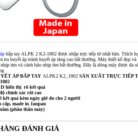
 áp
bắp tay ALPK 2 K2-1802 được nhập trực tiếp từ nhật bản. Thích hợp
m tra huyết áp tránh huyết áp tăng cao bất thường. Máy thiết kế đẹp và 
ra nhịp tim và cảnh báo nhịp tim bất thường. Đây là dòng máy được đa
ng
YẾT ÁP BẮP TAY
ALPK2 K2_1802
SẢN XUẤT TRỰC TIẾP 
 1802
 hiển thị rõ kết quả
độ chính xác rất cao
0 kết quả kèm ngày giờ đo cho 2 người
 cấp, made in Janpan
năm (phần thân máy)
HÀNG ĐÁNH GIÁ