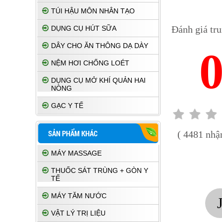
TÚI HẬU MÔN NHÂN TẠO
Đánh giá tr
DỤNG CỤ HÚT SỮA
DÂY CHO ĂN THÔNG DẠ DÀY
NỆM HƠI CHỐNG LOÉT
DỤNG CỤ MỞ KHÍ QUẢN HAI
NÒNG
GẠC Y TẾ
SẢN PHẨM KHÁC
( 4481 nhận
MÁY MASSAGE
THUỐC SÁT TRÙNG + GÒN Y
TẾ
MÁY TĂM NƯỚC
VẬT LÝ TRỊ LIỆU