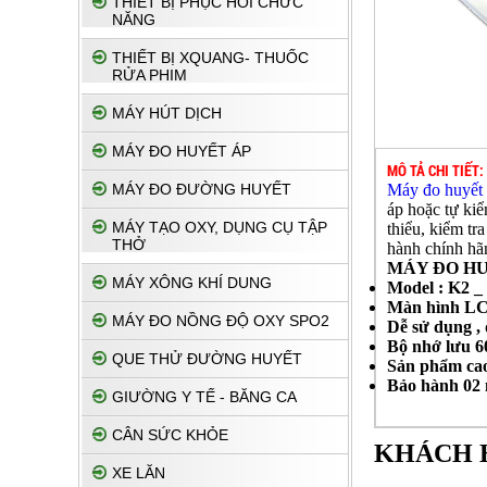
THIẾT BỊ PHỤC HỔI CHỨC
NĂNG
THIẾT BỊ XQUANG- THUỐC
RỬA PHIM
MÁY HÚT DỊCH
MÁY ĐO HUYẾT ÁP
MÔ TẢ CHI TIẾT:
Máy đo huyết
MÁY ĐO ĐƯỜNG HUYẾT
áp hoặc tự kiể
MÁY TẠO OXY, DỤNG CỤ TẬP
thiểu, kiểm t
THỞ
hành chính hã
MÁY ĐO HU
MÁY XÔNG KHÍ DUNG
Model : K2 _
Màn hình LCD
MÁY ĐO NỒNG ĐỘ OXY SPO2
Dễ sử dụng , 
Bộ nhớ lưu 6
QUE THỬ ĐƯỜNG HUYẾT
Sản phẩm cao
Bảo hành 02 
GIƯỜNG Y TẾ - BĂNG CA
CÂN SỨC KHỎE
KHÁCH 
XE LĂN