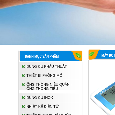
MÁY ĐO 
DANH MỤC SẢN PHẨM
DỤNG CỤ PHẨU THUẬT
THIẾT BỊ PHÒNG MỔ
ỐNG THÔNG NIỆU QUẢN -
ỐNG THÔNG TIỂU
DỤNG CỤ INOX
NHIỆT KẾ ĐIỆN TỬ