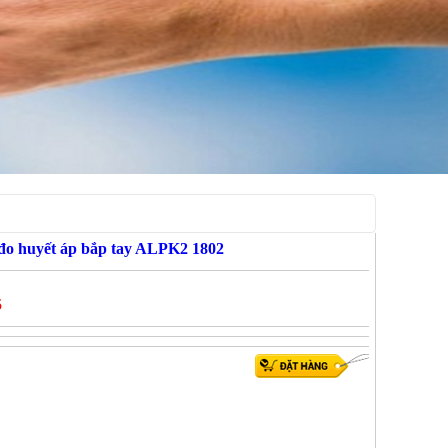
đo huyết áp bắp tay ALPK2 1802
5