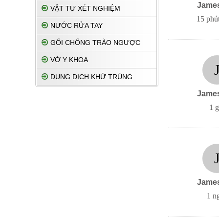
Jame
VẬT TƯ XÉT NGHIỆM
15 phút
NƯỚC RỬA TAY
GỐI CHỐNG TRÀO NGƯỢC
VỚ Y KHOA
DUNG DỊCH KHỬ TRÙNG
Jame
1 g
Jame
1 n