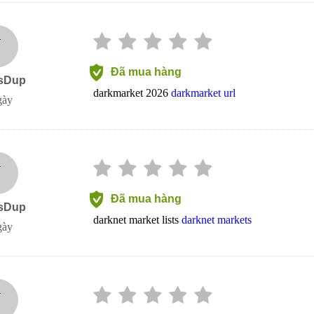
J
Đã mua hàng
sDup
darkmarket 2026
darkmarket url
gày
J
Đã mua hàng
sDup
darknet market lists
darknet markets
gày
J