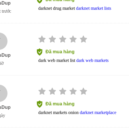
sDup
darknet drug market
darknet market lists
 trước
J
Đã mua hàng
sDup
dark web market list
dark web markets
iờ
J
Đã mua hàng
sDup
darknet markets onion
darknet marketplace
gày