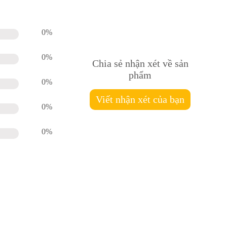
0%
0%
Chia sẻ nhận xét về sản
phẩm
0%
Viết nhận xét của bạn
0%
0%