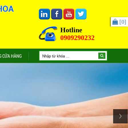
[
0
]
Hotline
0909290232
G CỬA HÀNG