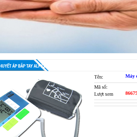
HUYẾT ÁP BẮP TAY ALPK2 1802
Máy 
Tên:
Mã số:
8667
Lượt xem