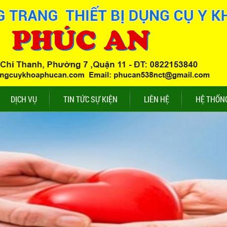
DỊCH VỤ
TIN TỨC SỰ KIỆN
LIÊN HỆ
HỆ THỐN