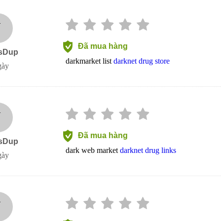
J
Đã mua hàng
sDup
darkmarket list
darknet drug store
gày
J
Đã mua hàng
sDup
dark web market
darknet drug links
gày
J