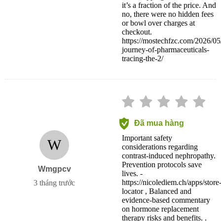
it’s a fraction of the price. And
no, there were no hidden fees
or bowl over charges at
checkout.
https://mostechfzc.com/2026/05
journey-of-pharmaceuticals-
tracing-the-2/
Đã mua hàng
Important safety
W
considerations regarding
contrast-induced nephropathy.
Prevention protocols save
Wmgpcv
lives. -
https://nicolediem.ch/apps/store
3 tháng trước
locator , Balanced and
evidence-based commentary
on hormone replacement
therapy risks and benefits. .