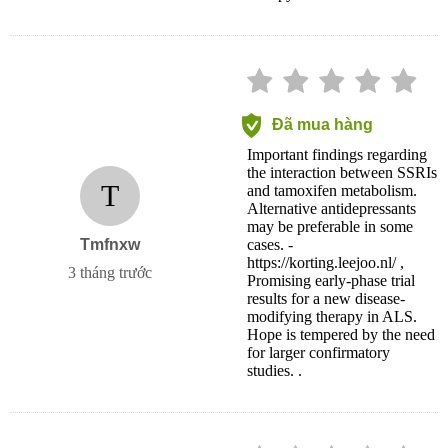
Đã mua hàng
Important findings regarding
the interaction between SSRIs
T
and tamoxifen metabolism.
Alternative antidepressants
may be preferable in some
Tmfnxw
cases. -
https://korting.leejoo.nl/ ,
3 tháng trước
Promising early-phase trial
results for a new disease-
modifying therapy in ALS.
Hope is tempered by the need
for larger confirmatory
studies. .