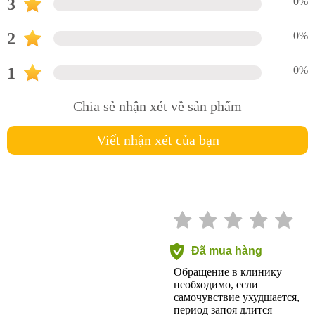
3
0%
2
0%
1
0%
Chia sẻ nhận xét về sản phẩm
Viết nhận xét của bạn
Đã mua hàng
Обращение в клинику
необходимо, если
самочувствие ухудшается,
период запоя длится