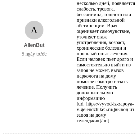
несколько дней, появляется
слабость, тревога,
бессонница, тошнота или
признаки алкогольной
абстиненции. Врач
A
оценивает самочувствие,
уточняет стаж
употребления, возраст,
AllenBut
хронические болезни и
прошлый опыт лечения.
5 ngày trước
Если человек пьет долго и
самостоятельно выйти из
запоя не может, вызов
нарколога на дому
помогает быстро начать
лечение. Получить
дополнительную
информацию -
[url=https://vyvod-iz-zapoya-
v-gelendzhike5.ru/]вывод из
запоя на дому
геленджик[/url]