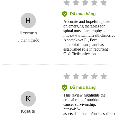
Đã mua hàng
H
Accurate and hopeful update
on emerging therapies for
spinal muscular atrophy. -
Hcemmn
https://www.findhealthclin
Apotheke-AG , Fecal
3 tháng trước
microbiota transplant has
established role in recurrent
C. difficile infection. .
Đã mua hàng
This review highlights the
K
critical role of nutrition in
cancer survivorship. -
https://b3-
Kgsutq
assets.dandb.com/businessdirec