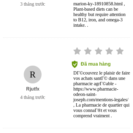
marion-ky-18910858.html ,
3 tháng trước
Plant-based diets can be
healthy but require attention
to B12, iron, and omega-3
intake. .
Đã mua hàng
R
DГ©couvrez le plaisir de faire
vos achats santГ© dans une
pharmacie agrГ©able -
Rjutfx
https://www.pharmacie-
odeon-saint-
4 tháng trước
joseph.com/mentions-legales/
, La pharmacie de quartier qui
vous connaГ®t et vous
comprend vraiment .