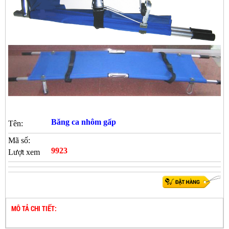
Băng ca nhôm gấp
Tên:
Mã số:
9923
Lượt xem
MÔ TẢ CHI TIẾT: