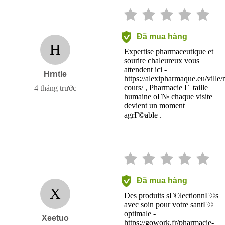
Đã mua hàng
H
Expertise pharmaceutique et
sourire chaleureux vous
attendent ici -
Hrntle
https://alexipharmaque.eu/ville
cours/ , Pharmacie Г taille
4 tháng trước
humaine oГ№ chaque visite
devient un moment
agrГ©able .
Đã mua hàng
X
Des produits sГ©lectionnГ©s
avec soin pour votre santГ©
optimale -
Xeetuo
https://gowork.fr/pharmacie-