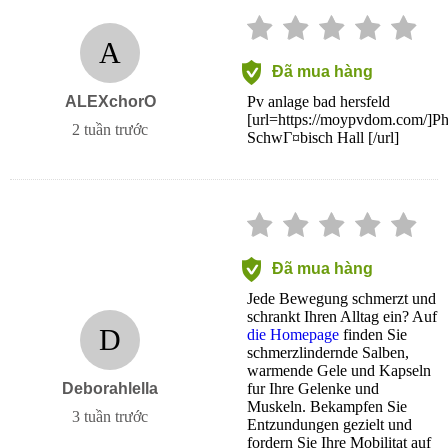
A
Đã mua hàng
ALEXchorO
Pv anlage bad hersfeld
[url=https://moypvdom.com/]Ph
2 tuần trước
SchwГ¤bisch Hall [/url]
Đã mua hàng
Jede Bewegung schmerzt und
schrankt Ihren Alltag ein? Auf
D
die Homepage
finden Sie
schmerzlindernde Salben,
warmende Gele und Kapseln
Deborahlella
fur Ihre Gelenke und
Muskeln. Bekampfen Sie
3 tuần trước
Entzundungen gezielt und
fordern Sie Ihre Mobilitat auf