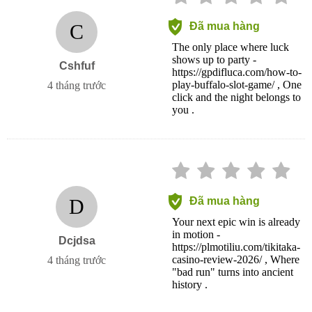
C
Đã mua hàng
The only place where luck
shows up to party -
Cshfuf
https://gpdifluca.com/how-to-
play-buffalo-slot-game/ , One
4 tháng trước
click and the night belongs to
you .
D
Đã mua hàng
Your next epic win is already
in motion -
Dcjdsa
https://plmotiliu.com/tikitaka-
casino-review-2026/ , Where
4 tháng trước
"bad run" turns into ancient
history .