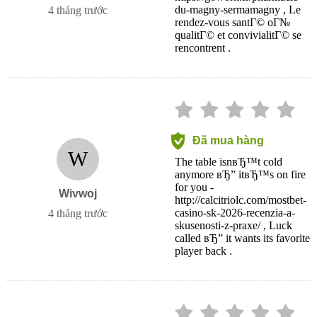
du-magny-sermamagny , Le
4 tháng trước
rendez-vous santГ© oГ№
qualitГ© et convivialitГ© se
rencontrent .
Đã mua hàng
W
The table isnвЂ™t cold
anymore вЂ” itвЂ™s on fire
for you -
Wivwoj
http://calcitriolc.com/mostbet-
casino-sk-2026-recenzia-a-
4 tháng trước
skusenosti-z-praxe/ , Luck
called вЂ” it wants its favorite
player back .