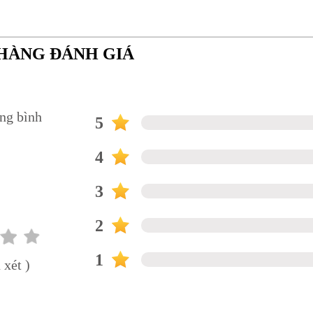
HÀNG ĐÁNH GIÁ
ung bình
5
0
4
3
2
1
 xét )