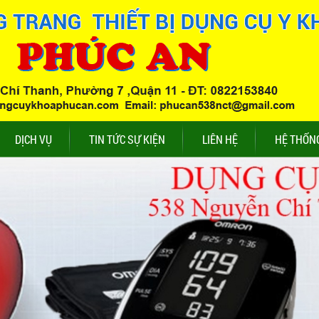
DỊCH VỤ
TIN TỨC SỰ KIỆN
LIÊN HỆ
HỆ THỐN