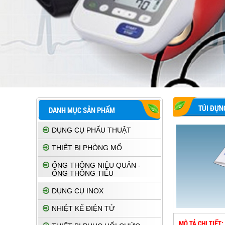
TÚI ĐỰN
DANH MỤC SẢN PHẨM
DỤNG CỤ PHẨU THUẬT
THIẾT BỊ PHÒNG MỔ
ỐNG THÔNG NIỆU QUẢN -
ỐNG THÔNG TIỂU
DỤNG CỤ INOX
NHIỆT KẾ ĐIỆN TỬ
MÔ TẢ CHI TIẾT: