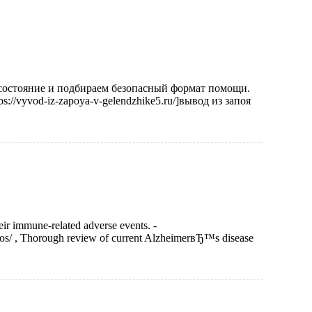
состояние и подбираем безопасный формат помощи.
://vyvod-iz-zapoya-v-gelendzhike5.ru/]вывод из запоя
eir immune-related adverse events. -
cios/ , Thorough review of current AlzheimerвЂ™s disease