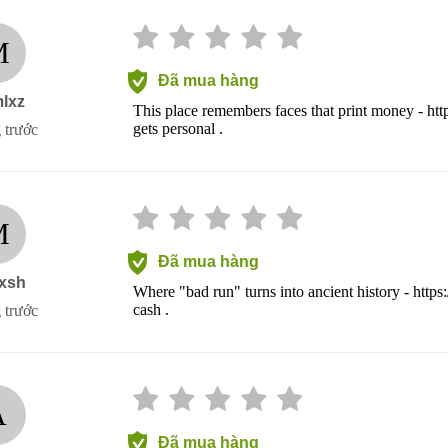
M
Đã mua hàng
lxz
This place remembers faces that print money - ht
gets personal .
 trước
M
Đã mua hàng
xsh
Where "bad run" turns into ancient history - https
cash .
 trước
A
Đã mua hàng