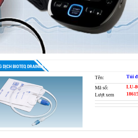
G DỊCH BIOTEQ DRAINGE BAG
Túi 
Tên:
LU-8
Mã số:
1861
Lượt xem