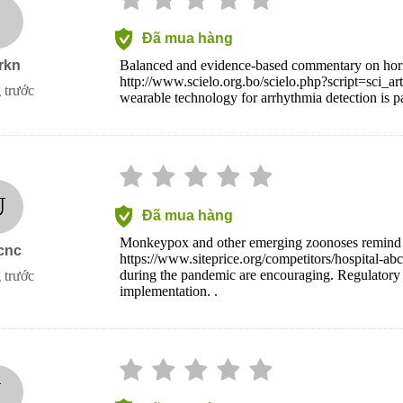
I
Đã mua hàng
rkn
Balanced and evidence-based commentary on hormo
http://www.scielo.org.bo/scielo.php?script=sci
 trước
wearable technology for arrhythmia detection is par
U
Đã mua hàng
Monkeypox and other emerging zoonoses remind u
cnc
https://www.siteprice.org/competitors/hospital-a
during the pandemic are encouraging. Regulatory 
 trước
implementation. .
J