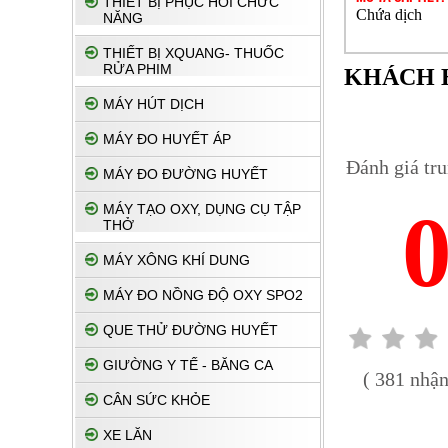
THIẾT BỊ PHỤC HỔI CHỨC
Chứa dịch
NĂNG
THIẾT BỊ XQUANG- THUỐC
RỬA PHIM
KHÁCH 
MÁY HÚT DỊCH
MÁY ĐO HUYẾT ÁP
Đánh giá tr
MÁY ĐO ĐƯỜNG HUYẾT
MÁY TẠO OXY, DỤNG CỤ TẬP
THỞ
MÁY XÔNG KHÍ DUNG
MÁY ĐO NỒNG ĐỘ OXY SPO2
QUE THỬ ĐƯỜNG HUYẾT
GIƯỜNG Y TẾ - BĂNG CA
( 381 nhận
CÂN SỨC KHỎE
XE LĂN