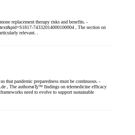
ne replacement therapy risks and benefits. -
_arttext&pid=S1817-74332014000100004 , The section on
ticularly relevant. .
s that pandemic preparedness must be continuous. -
bc.de , The authorsвЂ™ findings on telemedicine efficacy
frameworks need to evolve to support sustainable