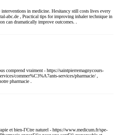
interventions in medicine. Hesitancy still costs lives every
tal-abc.de , Practical tips for improving inhaler technique in
on can dramatically improve outcomes. .
us comprend vraiment - https://saintpierremagnycours-
-services/commer%C3%A7ants-services/pharmacie/ ,
otre pharmacie .
ie et bien-ГЄtre naturel - https://www.medicum.fr/spe-