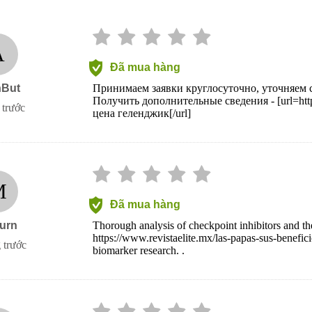
A
Đã mua hàng
nBut
Принимаем заявки круглосуточно, уточняем 
Получить дополнительные сведения - [url=https
 trước
цена геленджик[/url]
M
Đã mua hàng
urn
Thorough analysis of checkpoint inhibitors and th
https://www.revistaelite.mx/las-papas-sus-benefi
 trước
biomarker research. .