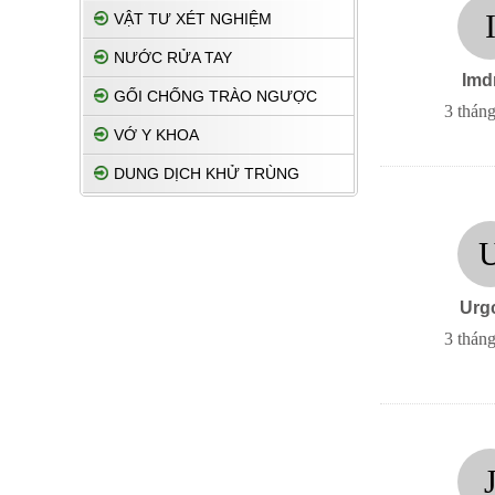
VẬT TƯ XÉT NGHIỆM
NƯỚC RỬA TAY
Imd
GỐI CHỐNG TRÀO NGƯỢC
3 tháng
VỚ Y KHOA
DUNG DỊCH KHỬ TRÙNG
Urg
3 tháng