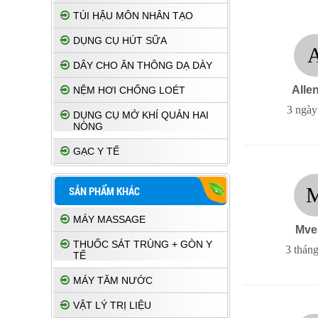
TÚI HẬU MÔN NHÂN TẠO
DỤNG CỤ HÚT SỮA
DÂY CHO ĂN THÔNG DẠ DÀY
Alle
NỆM HƠI CHỐNG LOÉT
3 ngày
DỤNG CỤ MỞ KHÍ QUẢN HAI
NÒNG
GẠC Y TẾ
SẢN PHẨM KHÁC
MÁY MASSAGE
Mve
THUỐC SÁT TRÙNG + GÒN Y
3 tháng
TẾ
MÁY TĂM NƯỚC
VẬT LÝ TRỊ LIỆU