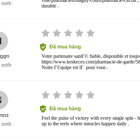
ville/pharmacien/magny-cours/pharmacie-circuit 
 trước
durable .
H
Đã mua hàng
ggn
Votre partenaire santГ© fiable, disponible et to
https://www.keskeces.com/pharmacie-de-garde/5
 trước
Notre Г©quipe est lГ pour vous .
N
Đã mua hàng
mnz
Feel the pulse of victory with every single spin -
up to the reels where miracles happen daily .
 trước