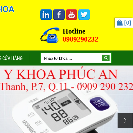
[
0
]
Hotline
0909290232
G CỬA HÀNG