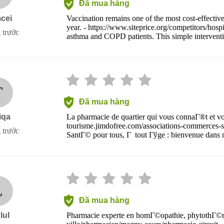
Đã mua hàng
cei
Vaccination remains one of the most cost-effective 
year. - https://www.siteprice.org/competitors/hospi
 trước
asthma and COPD patients. This simple interventi
T
Đã mua hàng
iqa
La pharmacie de quartier qui vous connaГ®t et vo
tourisme.jimdofree.com/associations-commerces
 trước
SantГ© pour tous, Г tout Гўge : bienvenue dans n
L
Đã mua hàng
lul
Pharmacie experte en homГ©opathie, phytothГ©rap