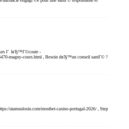
, Pharmacie engagГ©e pour une santГ© responsable et
ujours Г lвЂ™Г©coute -
8470-magny-cours.html , Besoin dвЂ™un conseil santГ© ?
 https://atamsulosin.com/mostbet-casino-portugal-2026/ , Step