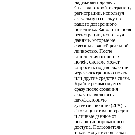
надежный пароль...
Сначала откройте страницу
регистрации, используя
актуальную ссылку из
вашего доверенного
источника. Заполните поля
регистрации, используя
данные, которые не
связаны с вашей реальной
личностью. После
заполнения основных
полей, система может
запросить подтверждение
через электронную почту
или другие средства связи.
Крайне рекомендуется
сразу после создания
аккаунта включить
двухфакторную
аутентификацию (2FA)...
Это защитит ваши средства
и личные данные от
несанкционированного
доступа. Пользователи
также могут использовать