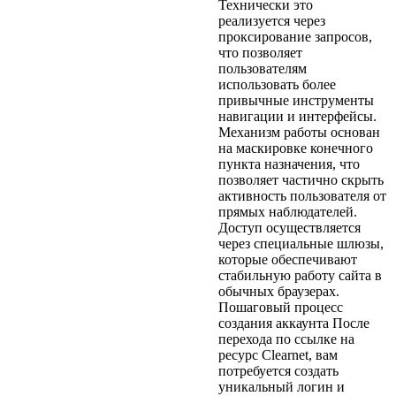
Технически это
реализуется через
проксирование запросов,
что позволяет
пользователям
использовать более
привычные инструменты
навигации и интерфейсы.
Механизм работы основан
на маскировке конечного
пункта назначения, что
позволяет частично скрыть
активность пользователя от
прямых наблюдателей.
Доступ осуществляется
через специальные шлюзы,
которые обеспечивают
стабильную работу сайта в
обычных браузерах.
Пошаговый процесс
создания аккаунта После
перехода по ссылке на
ресурс Clearnet, вам
потребуется создать
уникальный логин и