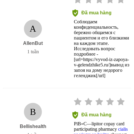
Đã mua hàng
Соблюдаем
A
конфиденциальность,
бережно общаемся с
пациентом и его близкими
AllenBut
на каждом этапе.
Исследовать вопрос
1 tuần
подробнее -
[url=https://vyvod-iz-zapoya-
v-gelendzhike5.ru/]вывод из
запоя на дому недорого
геленджик[/url]
B
Đã mua hàng
РїВ»С—lipitor copay card
Bellishealth
participating pharmacy
cialis