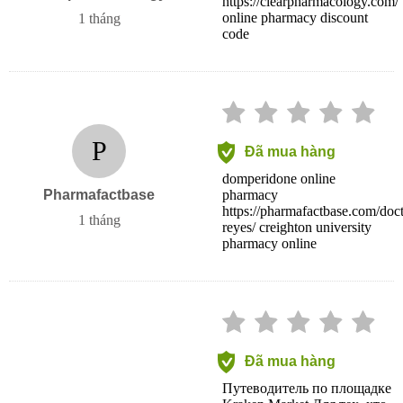
https://clearpharmacology.com/
online pharmacy discount
1 tháng
code
P
Đã mua hàng
domperidone online
Pharmafactbase
pharmacy
https://pharmafactbase.com/doct
1 tháng
reyes/ creighton university
pharmacy online
Đã mua hàng
Путеводитель по площадке