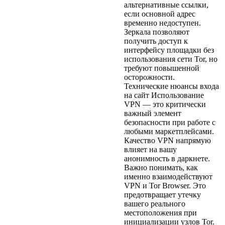
альтернативные ссылки,
если основной адрес
временно недоступен.
Зеркала позволяют
получить доступ к
интерфейсу площадки без
использования сети Tor, но
требуют повышенной
осторожности.
Технические нюансы входа
на сайт Использование
VPN — это критически
важный элемент
безопасности при работе с
любыми маркетплейсами.
Качество VPN напрямую
влияет на вашу
анонимность в даркнете.
Важно понимать, как
именно взаимодействуют
VPN и Tor Browser. Это
предотвращает утечку
вашего реального
местоположения при
инициализации узлов Tor.