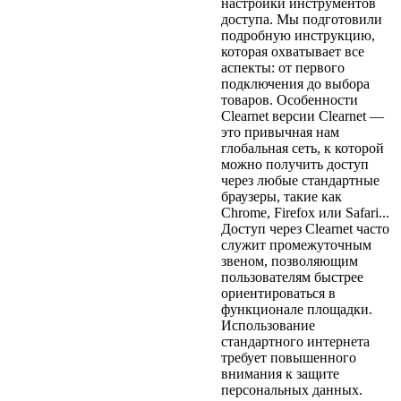
настройки инструментов
доступа. Мы подготовили
подробную инструкцию,
которая охватывает все
аспекты: от первого
подключения до выбора
товаров. Особенности
Clearnet версии Clearnet —
это привычная нам
глобальная сеть, к которой
можно получить доступ
через любые стандартные
браузеры, такие как
Chrome, Firefox или Safari...
Доступ через Clearnet часто
служит промежуточным
звеном, позволяющим
пользователям быстрее
ориентироваться в
функционале площадки.
Использование
стандартного интернета
требует повышенного
внимания к защите
персональных данных.