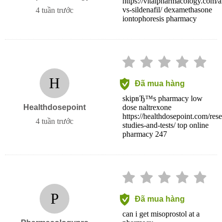
https://vitalpharmacology.com/art
vs-sildenafil/ dexamethasone
4 tuần trước
iontophoresis pharmacy
H
Đã mua hàng
skipвЂ™s pharmacy low
Healthdosepoint
dose naltrexone
https://healthdosepoint.com/rese
4 tuần trước
studies-and-tests/ top online
pharmacy 247
P
Đã mua hàng
can i get misoprostol at a