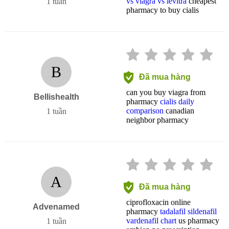
vs viagra vs levitra
cheapest
1 tuần
pharmacy to buy cialis
B
Đã mua hàng
can you buy viagra from
Bellishealth
pharmacy
cialis daily
comparison
canadian
1 tuần
neighbor pharmacy
A
Đã mua hàng
ciprofloxacin online
Advenamed
pharmacy
tadalafil sildenafil
vardenafil chart
us pharmacy
1 tuần