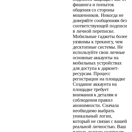
фишинга и попыток
общения со стороны
мошенников. Никогда не
доверяйте сообщениям без
соответствующей подписи
в личной переписке.
Мобильные гаджеты более
уязвимы к трекингу, чем
десктопные системы. Не
используйте свои личные
основные аккаунты на
мобильных устройствах
для доступа к даркнет-
ресурсам. Процесс
регистрации на площадке
Создание аккаунта на
площадке требует
внимания к деталям и
соблюдения правил
анонимности. Сначала
необходимо выбрать
уникальный логин,
который не связан с вашей
реальной личностью. Ваш
пароль должен содержать