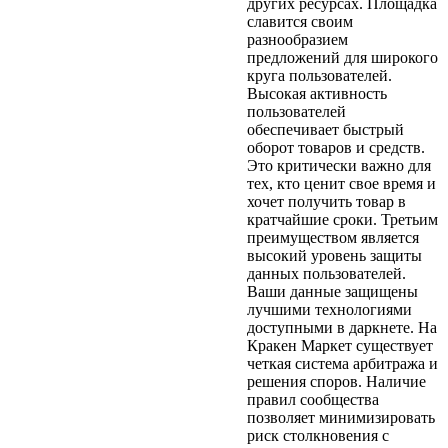
других ресурсах. Площадка
славится своим
разнообразием
предложений для широкого
круга пользователей.
Высокая активность
пользователей
обеспечивает быстрый
оборот товаров и средств.
Это критически важно для
тех, кто ценит свое время и
хочет получить товар в
кратчайшие сроки. Третьим
преимуществом является
высокий уровень защиты
данных пользователей.
Ваши данные защищены
лучшими технологиями
доступными в даркнете. На
Кракен Маркет существует
четкая система арбитража и
решения споров. Наличие
правил сообщества
позволяет минимизировать
риск столкновения с