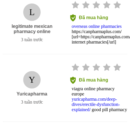
L
Đã mua hàng
legitimate mexican
overseas online pharmacies
pharmacy online
https://canpharmaplus.com/
[url=https://canpharmaplus.com
3 tuần trước
internet pharmacies[/url]
Y
Đã mua hàng
viagra online pharmacy
Yuricapharma
europe
yuricapharma.com/deep-
3 tuần trước
dives/erectile-dysfunction-
explained/
good pill pharmacy