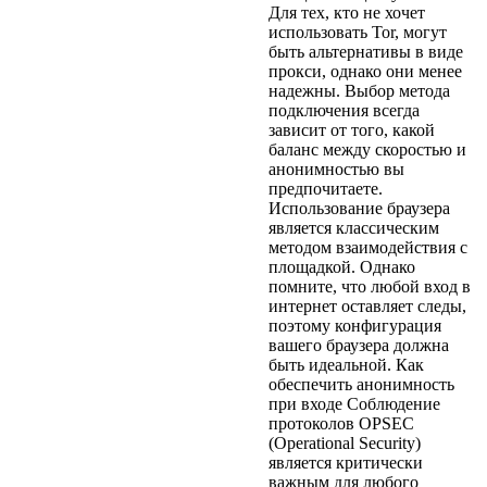
Для тех, кто не хочет
использовать Tor, могут
быть альтернативы в виде
прокси, однако они менее
надежны. Выбор метода
подключения всегда
зависит от того, какой
баланс между скоростью и
анонимностью вы
предпочитаете.
Использование браузера
является классическим
методом взаимодействия с
площадкой. Однако
помните, что любой вход в
интернет оставляет следы,
поэтому конфигурация
вашего браузера должна
быть идеальной. Как
обеспечить анонимность
при входе Соблюдение
протоколов OPSEC
(Operational Security)
является критически
важным для любого