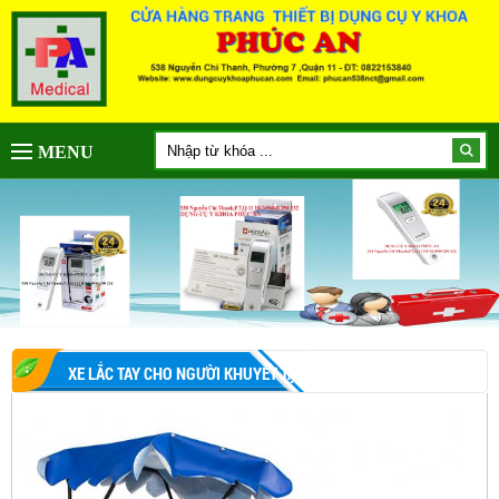
MENU
XE LẮC TAY CHO NGƯỜI KHUYẾT TẬP