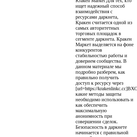
Kraken Market Для тех, кто
ищет надежный способ
взаимодействия с
ресурсами даркнета,
Кракен считается одной из
самых авторитетных
торговых площадок в
сегменте даркнета. Кракен
Маркет выделяется на фоне
конкурентов
стабильностью работы и
доверием сообщества. В
данном материале мы
подробно разберем, как
правильно получить
доступ к ресурсу через
[url=https://krakenlinkc.cc]ВХО
какие методы защиты
необходимо использовать и
как обеспечить
максимальную
анонимность при
совершении сделок.
Безопасность в даркнете
начинается с правильной