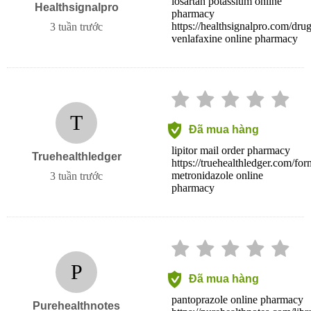
losartan potassium online
Healthsignalpro
pharmacy
https://healthsignalpro.com/drug
3 tuần trước
venlafaxine online pharmacy
T
Đã mua hàng
lipitor mail order pharmacy
Truehealthledger
https://truehealthledger.com/fo
metronidazole online
3 tuần trước
pharmacy
P
Đã mua hàng
pantoprazole online pharmacy
Purehealthnotes