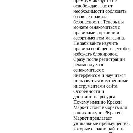
премиум-аккаунта не
освобождает вас от
необходимости соблюдать
базовые правила
безопасности. Теперь вы
можете ознакомиться с
правилами торговли и
ассортиментом магазина.
Не забывайте изучить
правила сообщества, чтобы
избежать блокировок.
Сразу после регистрации
рекомендуется
ознакомиться с
интерфейсом и научиться
пользоваться внутренними
инструментами сайта.
Особенности и
достоинства ресурса
Почему именно Кракен
Маркет стоит выбрать для
ваших покупок?Кракен
Маркет предлагает
уникальные преимущества,
которые сложно найти на