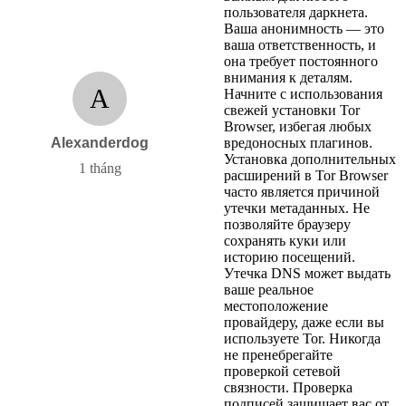
пользователя даркнета.
Ваша анонимность — это
ваша ответственность, и
она требует постоянного
внимания к деталям.
A
Начните с использования
свежей установки Tor
Browser, избегая любых
Alexanderdog
вредоносных плагинов.
Установка дополнительных
1 tháng
расширений в Tor Browser
часто является причиной
утечки метаданных. Не
позволяйте браузеру
сохранять куки или
историю посещений.
Утечка DNS может выдать
ваше реальное
местоположение
провайдеру, даже если вы
используете Tor. Никогда
не пренебрегайте
проверкой сетевой
связности. Проверка
подписей защищает вас от