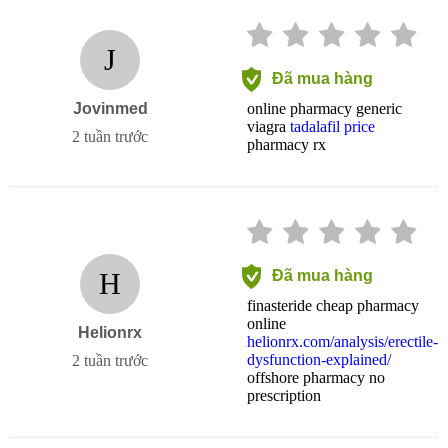
J
Đã mua hàng
Jovinmed
online pharmacy generic
viagra
tadalafil price
2 tuần trước
pharmacy rx
H
Đã mua hàng
finasteride cheap pharmacy
online
Helionrx
helionrx.com/analysis/erectile-
dysfunction-explained/
2 tuần trước
offshore pharmacy no
prescription