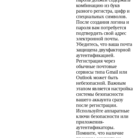
комбинацию из букв
разного регистра, цифр и
специальных символов.
После создания логина и
пароля вам потребуется
подтвердить свой адрес
электронной почты.
Убедитесь, что ваша почта
защищена двухфакторной
аутентификацией.
Регистрация через
обычные почтовые
сервисы типа Gmail или
Outlook может быть
небезопасной. Важным
этапом является настройка
системы безопасности
вашего аккаунта сразу
после регистрации.
Используйте аппаратные
ключи безопасности или
приложения-
аутентификаторы.
Помните, что наличие