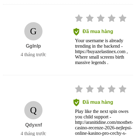
G
Đã mua hàng
Your username is already
Gglnlp
trending in the backend -
https://buyazelastinex.com ,
4 tháng trước
Where small screens birth
massive legends .
Đã mua hàng
Q
Play like the next spin owes
you child support -
http://aranitidine.com/mostbet-
Qdyxnf
casino-recenze-2026-nejlepsi-
online-kasino-pro-cechy-s-
4 tháng trước