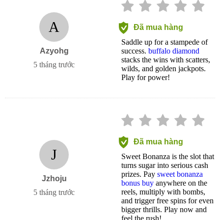
A
Đã mua hàng
Saddle up for a stampede of
Azyohg
success.
buffalo diamond
stacks the wins with scatters,
5 tháng trước
wilds, and golden jackpots.
Play for power!
Đã mua hàng
J
Sweet Bonanza is the slot that
turns sugar into serious cash
prizes. Pay
sweet bonanza
Jzhoju
bonus buy
anywhere on the
reels, multiply with bombs,
5 tháng trước
and trigger free spins for even
bigger thrills. Play now and
feel the rush!