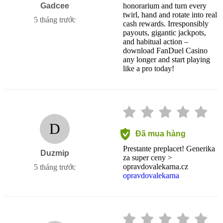
Gadcee
honorarium and turn every
twirl, hand and rotate into real
5 tháng trước
cash rewards. Irresponsibly
payouts, gigantic jackpots,
and habitual action –
download FanDuel Casino
any longer and start playing
like a pro today!
D
Đã mua hàng
Prestante preplacet! Generika
Duzmip
za super ceny >
opravdovalekarna.cz
5 tháng trước
opravdovalekarna