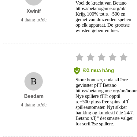
Voel de kracht van Betano
https://betanogame.org/nl/.
Xwinif
Krijg 100% tot в‚¬500 en
geniet van duizenden spellen
4 tháng trước
op elk apparaat. De grootste
winsten gebeuren hier.
Đã mua hàng
B
Store bonuser, enda stГёrre
gevinster pГҐ Betano
https://betanogame.org/no/bonus
Besdam
Nye spillere fГҐr opptil
в‚¬500 pluss free spins pГҐ
4 tháng trước
spilleautomater. Nyt sikker
banking og kundestГёtte 24/7.
Betano вЂ“ det smarte valget
for seriГёse spillere.