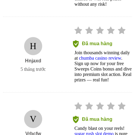
without any risk!
H
Đã mua hàng
Join thousands winning daily
at
chumba casino review
.
Hnjaxd
Sign up now for your free
Sweeps Coins bonus and dive
5 tháng trước
into premium slot action. Real
prizes — real fun!
V
Đã mua hàng
Candy blast on your reels!
Vrbcfw
sugar rush slot demo
is pure