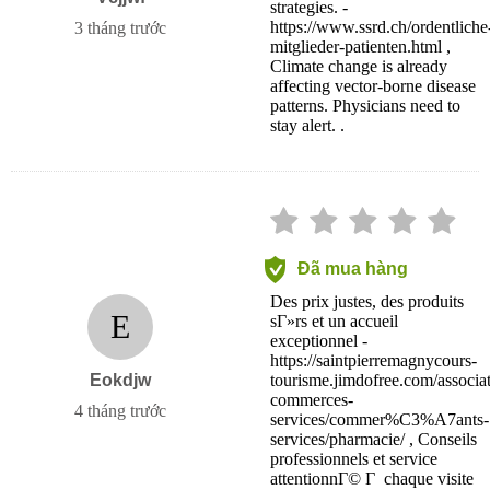
strategies. -
https://www.ssrd.ch/ordentliche
3 tháng trước
mitglieder-patienten.html ,
Climate change is already
affecting vector-borne disease
patterns. Physicians need to
stay alert. .
Đã mua hàng
Des prix justes, des produits
E
sГ»rs et un accueil
exceptionnel -
https://saintpierremagnycours-
Eokdjw
tourisme.jimdofree.com/associat
commerces-
4 tháng trước
services/commer%C3%A7ants-
services/pharmacie/ , Conseils
professionnels et service
attentionnГ© Г chaque visite