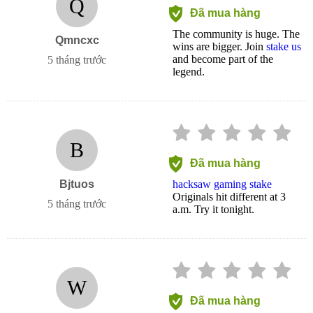
Q
Đã mua hàng
The community is huge. The
Qmncxc
wins are bigger. Join
stake us
and become part of the
5 tháng trước
legend.
B
Đã mua hàng
Bjtuos
hacksaw gaming stake
Originals hit different at 3
5 tháng trước
a.m. Try it tonight.
W
Đã mua hàng