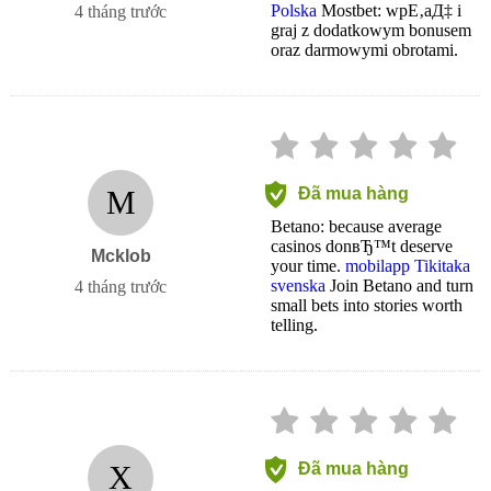
Polska
Mostbet: wpЕ‚aД‡ i
4 tháng trước
graj z dodatkowym bonusem
oraz darmowymi obrotami.
M
Đã mua hàng
Betano: because average
casinos donвЂ™t deserve
Mcklob
your time.
mobilapp Tikitaka
svenska
Join Betano and turn
4 tháng trước
small bets into stories worth
telling.
X
Đã mua hàng