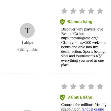
Đã mua hàng
T
Discover why players love
Betano Casino
https://betanogame.org/.
Tuklpr
Claim your в‚¬500 welcome
bonus and dive into live
4 tháng trước
dealer action. Sports betting,
slots and tournaments вЂ“
everything you need in one
place.
Đã mua hàng
Connect the millions friendly
strapping on
fanduel casino