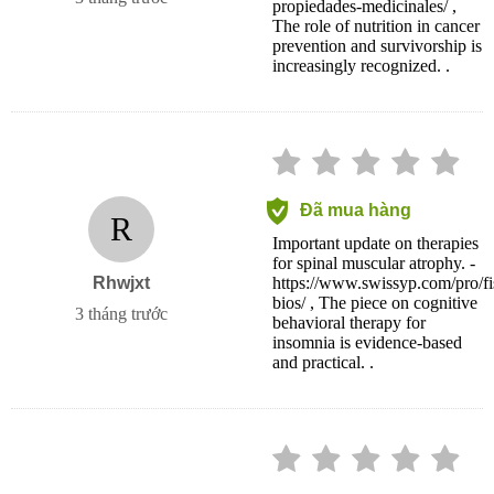
propiedades-medicinales/ ,
The role of nutrition in cancer
prevention and survivorship is
increasingly recognized. .
Đã mua hàng
R
Important update on therapies
for spinal muscular atrophy. -
Rhwjxt
https://www.swissyp.com/pro/fis
bios/ , The piece on cognitive
3 tháng trước
behavioral therapy for
insomnia is evidence-based
and practical. .