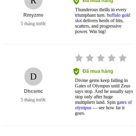
R
Đã mua hàng
Thunderous thrills in every
Rmyzmv
triumphant turn.
buffalo gold
slot
delivers herds of hits,
5 tháng trước
scatters, and progressive
power. Win big!
Đã mua hàng
D
Divine gems keep falling in
Gates of Olympus until Zeus
Dhcsmc
says stop. And he usually says
stop only after huge
5 tháng trước
multipliers land. Spin
gates of
olympus
— see how far it
goes.