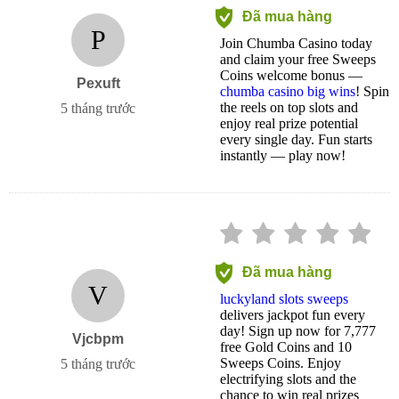
Đã mua hàng
P
Join Chumba Casino today
and claim your free Sweeps
Coins welcome bonus —
Pexuft
chumba casino big wins
! Spin
the reels on top slots and
5 tháng trước
enjoy real prize potential
every single day. Fun starts
instantly — play now!
Đã mua hàng
V
luckyland slots sweeps
delivers jackpot fun every
day! Sign up now for 7,777
Vjcbpm
free Gold Coins and 10
Sweeps Coins. Enjoy
5 tháng trước
electrifying slots and the
chance to win real prizes