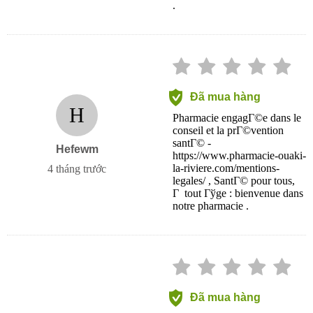
.
Đã mua hàng
H
Pharmacie engagГ©e dans le
conseil et la prГ©vention
santГ© -
Hefewm
https://www.pharmacie-ouaki-
la-riviere.com/mentions-
4 tháng trước
legales/ , SantГ© pour tous,
Г tout Гўge : bienvenue dans
notre pharmacie .
Đã mua hàng