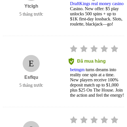
DraftKings real money casino
Ytclgh
Casino. New offer: $5 play
unlocks 500 spins + up to
5 tháng trước
$1K first-day lossback. Slots,
roulette, blackjack—go!
E
Đã mua hàng
betmgm
turns dreams into
reality one spin at a time.
Esflqu
New players receive 100%
deposit match up to $1,000
5 tháng trước
plus $25 On The House. Join
the action and feel the energy!