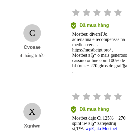
Đã mua hàng
C
Mostbet: diversГЈo,
adrenalina e recompensas na
medida certa -
Cvosae
https://mostbetpt.pro/ ,
Mostbet вЂ“ o mais generoso
4 tháng trước
cassino online com 100% de
bГґnus + 270 giros de graГ§a
.
X
Đã mua hàng
Mostbet daje Ci 125% + 270
spinГіw вЂ“ zarejestruj
Xqnlwn
siД™.
wpЕ‚ata Mostbet