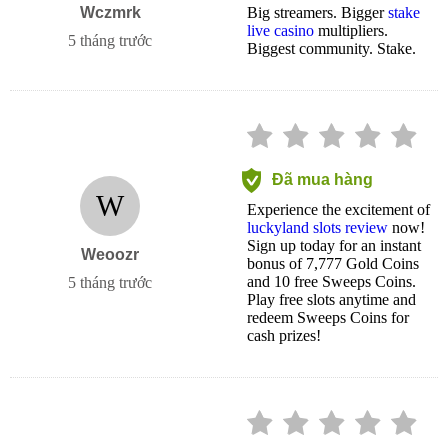
Wczmrk
Big streamers. Bigger
stake
live casino
multipliers.
5 tháng trước
Biggest community. Stake.
Đã mua hàng
W
Experience the excitement of
luckyland slots review
now!
Sign up today for an instant
Weoozr
bonus of 7,777 Gold Coins
and 10 free Sweeps Coins.
5 tháng trước
Play free slots anytime and
redeem Sweeps Coins for
cash prizes!