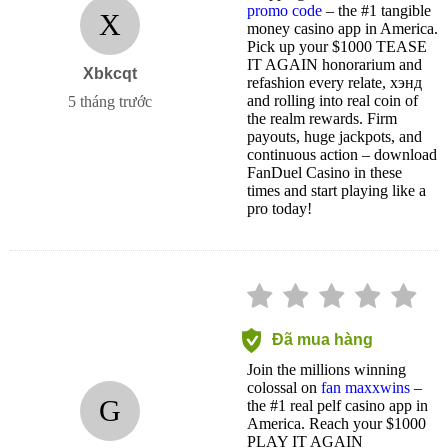
promo code
– the #1 tangible
X
money casino app in America.
Pick up your $1000 TEASE
IT AGAIN honorarium and
Xbkcqt
refashion every relate, хэнд
and rolling into real coin of
5 tháng trước
the realm rewards. Firm
payouts, huge jackpots, and
continuous action – download
FanDuel Casino in these
times and start playing like a
pro today!
Đã mua hàng
Join the millions winning
colossal on
fan maxxwins
–
G
the #1 real pelf casino app in
America. Reach your $1000
PLAY IT AGAIN