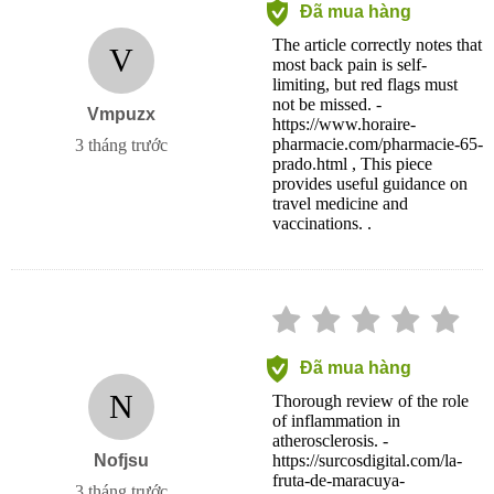
Đã mua hàng
The article correctly notes that
V
most back pain is self-
limiting, but red flags must
not be missed. -
Vmpuzx
https://www.horaire-
pharmacie.com/pharmacie-65-
3 tháng trước
prado.html , This piece
provides useful guidance on
travel medicine and
vaccinations. .
Đã mua hàng
N
Thorough review of the role
of inflammation in
atherosclerosis. -
Nofjsu
https://surcosdigital.com/la-
fruta-de-maracuya-
3 tháng trước