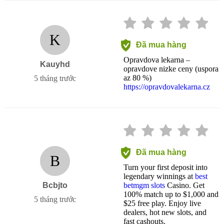
K
Đã mua hàng
Opravdova lekarna –
Kauyhd
opravdove nizke ceny (uspora
az 80 %)
5 tháng trước
https://opravdovalekarna.cz
Đã mua hàng
B
Turn your first deposit into
legendary winnings at
best
Bcbjto
betmgm slots
Casino. Get
100% match up to $1,000 and
5 tháng trước
$25 free play. Enjoy live
dealers, hot new slots, and
fast cashouts.