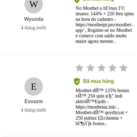
W
No Mostbet o bГґnus Г©
insano: 144% + 220 free spins
Wyuoda
na hora do cadastro -
https://mostbetpt.pro/mostbet-
4 tháng trước
app/ , Registre-se no Mostbet
e comece com saldo muito
maior agora mesmo .
Đã mua hàng
E
Mostbet-dЙ™ 125% bonus
vЙ™ 250 spin вЂ” indi
Evvazm
aktivlЙ™Еџdir -
https://mostbetaz.ink/ ,
4 tháng trước
Mostbet-dЙ™ qeydiyyat =
250 pulsuz fД±rlanma +
bГ¶yГјk bonus .