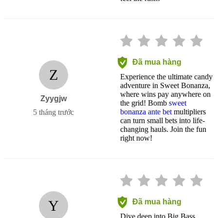
Đã mua hàng
Z
Experience the ultimate candy
adventure in Sweet Bonanza,
where wins pay anywhere on
Zyygjw
the grid! Bomb
sweet
bonanza ante bet
multipliers
5 tháng trước
can turn small bets into life-
changing hauls. Join the fun
right now!
Y
Đã mua hàng
Dive deep into Big Bass