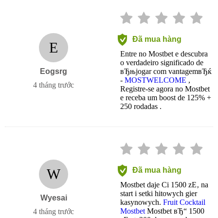
Đã mua hàng
E
Entre no Mostbet e descubra
o verdadeiro significado de
Eogsrg
вЂњjogar com vantagemвЂќ
-
MOSTWELCOME
,
4 tháng trước
Registre-se agora no Mostbet
e receba um boost de 125% +
250 rodadas .
W
Đã mua hàng
Mostbet daje Ci 1500 zЕ‚ na
start i setki hitowych gier
Wyesai
kasynowych.
Fruit Cocktail
Mostbet
Mostbet вЂ“ 1500
4 tháng trước