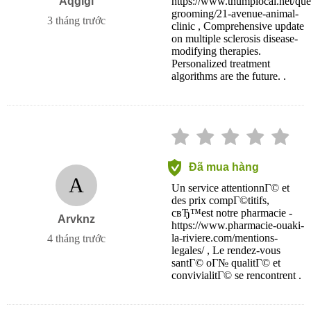
Aqgigi
https://www.thumplocal.net/que
grooming/21-avenue-animal-
3 tháng trước
clinic , Comprehensive update
on multiple sclerosis disease-
modifying therapies.
Personalized treatment
algorithms are the future. .
Đã mua hàng
A
Un service attentionnГ© et
des prix compГ©titifs,
cвЂ™est notre pharmacie -
Arvknz
https://www.pharmacie-ouaki-
la-riviere.com/mentions-
4 tháng trước
legales/ , Le rendez-vous
santГ© oГ№ qualitГ© et
convivialitГ© se rencontrent .