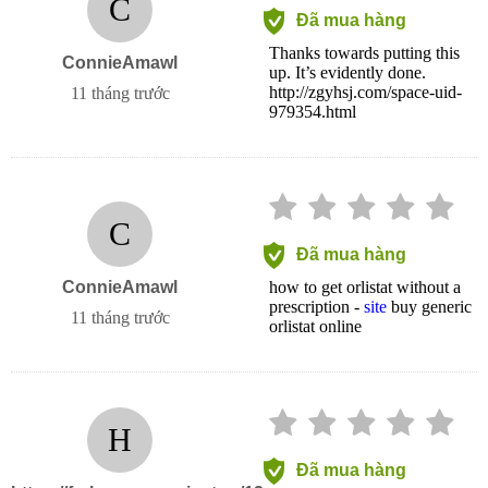
C
Đã mua hàng
Thanks towards putting this
ConnieAmawl
up. It’s evidently done.
http://zgyhsj.com/space-uid-
11 tháng trước
979354.html
C
Đã mua hàng
ConnieAmawl
how to get orlistat without a
prescription -
site
buy generic
11 tháng trước
orlistat online
H
Đã mua hàng