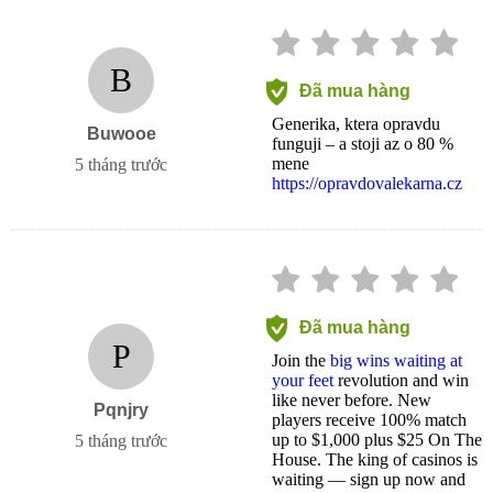
B
Đã mua hàng
Generika, ktera opravdu
Buwooe
funguji – a stoji az o 80 %
mene
5 tháng trước
https://opravdovalekarna.cz
Đã mua hàng
P
Join the
big wins waiting at
your feet
revolution and win
like never before. New
Pqnjry
players receive 100% match
up to $1,000 plus $25 On The
5 tháng trước
House. The king of casinos is
waiting — sign up now and