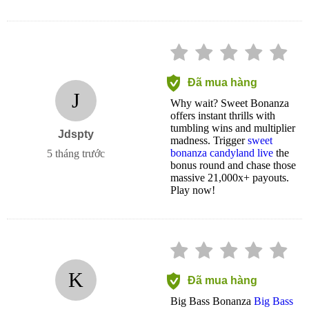
Đã mua hàng
J
Why wait? Sweet Bonanza
offers instant thrills with
tumbling wins and multiplier
Jdspty
madness. Trigger
sweet
bonanza candyland live
the
5 tháng trước
bonus round and chase those
massive 21,000x+ payouts.
Play now!
K
Đã mua hàng
Big Bass Bonanza
Big Bass