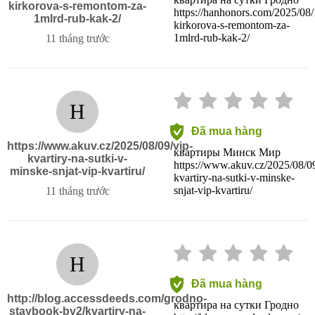
kirkorova-s-remontom-za-
https://hanhonors.com/2025/08/
1mlrd-rub-kak-2/
kirkorova-s-remontom-za-
1mlrd-rub-kak-2/
11 tháng trước
H
Đã mua hàng
https://www.akuv.cz/2025/08/09/vip-
квартиры Минск Мир
kvartiry-na-sutki-v-
https://www.akuv.cz/2025/08/09
minske-snjat-vip-kvartiru/
kvartiry-na-sutki-v-minske-
snjat-vip-kvartiru/
11 tháng trước
H
Đã mua hàng
http://blog.accessdeeds.com/grodno-
квартира на сутки Гродно
staybook-by2/kvartiry-na-