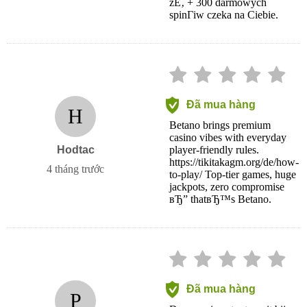
zЕ‚ + 300 darmowych
spinГіw czeka na Ciebie.
Đã mua hàng
H
Betano brings premium
casino vibes with everyday
Hodtac
player-friendly rules.
https://tikitakagm.org/de/how-
4 tháng trước
to-play/ Top-tier games, huge
jackpots, zero compromise
вЂ” thatвЂ™s Betano.
Đã mua hàng
P