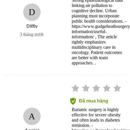
Strong epidemiological data
linking air pollution to
D
cognitive decline. Urban
planning must incorporate
public health considerations. -
Dlfflv
https://www.gudgeheathsurgery.
information/useful-
3 tháng trước
information/ , The article
rightly emphasizes
multidisciplinary care in
oncology. Patient outcomes
are better with team
approaches. .
Đã mua hàng
Bariatric surgery is highly
A
effective for severe obesity
and often leads to diabetes
remission. -