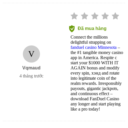
Đã mua hàng
Connect the millions
delightful strapping on
fanduel casino Minnesota
–
V
the #1 tangible money casino
app in America. Respite c
start your $1000 WITH IT
Vqmaud
AGAIN bonus and modify
every spin, хэнд and rotate
4 tháng trước
into legitimate coin of the
realm rewards. Irresponsibly
payouts, gigantic jackpots,
and continuous effect –
download FanDuel Casino
any longer and start playing
like a pro today!