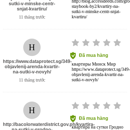
http://blog.accessdeeds.com/gr
sutki-v-minske-centr-
staybook-by2/kvartiry-na-
snjat-kvartiru/
sutki-v-minske-centr-snjat-
kvartiru/
11 tháng trước
H
Đã mua hàng
https://www.dataprotect.sg/349-
квартиры Минск Мир
objavlenij-arenda-kvartir-
https://www.dataprotect.sg/349-
na-sutki-v-novyh/
objavlenij-arenda-kvartir-na-
sutki-v-novyh/
11 tháng trước
H
Đã mua hàng
http://bacolorwaterdistrict.gov.ph/kvartira-
квартира на сутки Гродно
na-sutki-v-grodno-