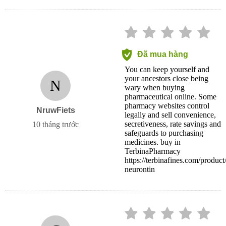
Đã mua hàng
You can keep yourself and
your ancestors close being
N
wary when buying
pharmaceutical online. Some
pharmacy websites control
NruwFiets
legally and sell convenience,
secretiveness, rate savings and
10 tháng trước
safeguards to purchasing
medicines. buy in
TerbinaPharmacy
https://terbinafines.com/product
neurontin