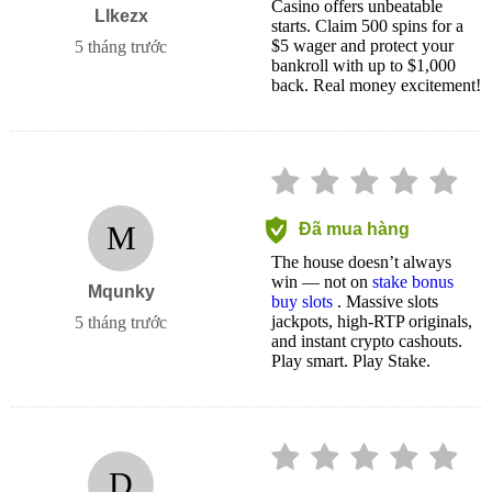
Casino offers unbeatable
Llkezx
starts. Claim 500 spins for a
$5 wager and protect your
5 tháng trước
bankroll with up to $1,000
back. Real money excitement!
M
Đã mua hàng
The house doesn’t always
win — not on
stake bonus
Mqunky
buy slots
. Massive slots
jackpots, high-RTP originals,
5 tháng trước
and instant crypto cashouts.
Play smart. Play Stake.
D