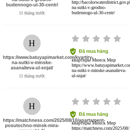
http://bacolorwaterdistrict.gov.p
budennogo-ul-30-centr/
na-sutki-v-grodno-
budennogo-ul-30-centr/
11 tháng trước
H
Đã mua hàng
https://www.batuyapimarket.com/kvartiry-
квартиры Минск Мир
na-sutki-v-minske-
https://www.batuyapimarket.com
asanalieva-ul-snjat/
na-sutki-v-minske-asanalieva-
ul-snjat/
11 tháng trước
H
Đã mua hàng
https://matchness.com/2025/08/10/apartament-
квартиры Минск Мир
posutochno-minsk-mira-
https://matchness.com/2025/08/