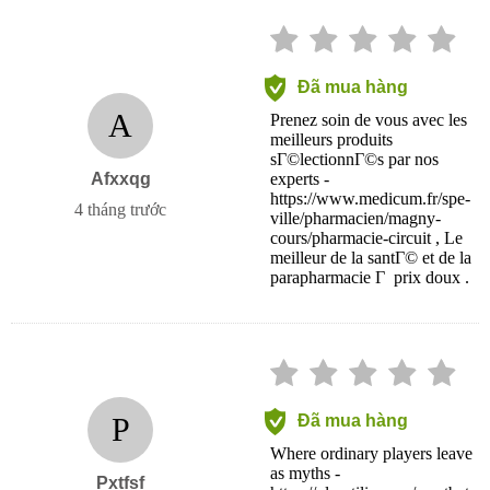
Đã mua hàng
A
Prenez soin de vous avec les
meilleurs produits
sГ©lectionnГ©s par nos
Afxxqg
experts -
https://www.medicum.fr/spe-
4 tháng trước
ville/pharmacien/magny-
cours/pharmacie-circuit , Le
meilleur de la santГ© et de la
parapharmacie Г prix doux .
P
Đã mua hàng
Where ordinary players leave
as myths -
Pxtfsf