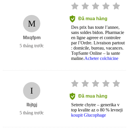
Đã mua hàng
M
Des prix bas toute l’annee,
sans soldes bidon. Pharmacie
Mxqfpm
en ligne agreee et controlee
par l’Ordre. Livraison partout
5 tháng trước
: domicile, bureau, vacances.
TopSante Online – la sante
maline.
Acheter colchicine
I
Đã mua hàng
Ibjtgj
Setrete chytre – generika v
top kvalite az o 80 % levneji
5 tháng trước
koupit Glucophage