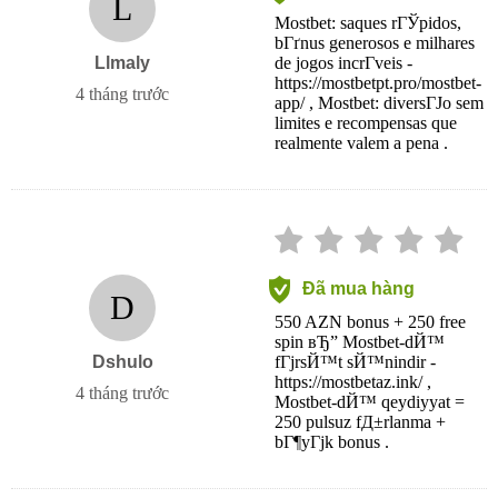
L
Mostbet: saques rГЎpidos,
bГґnus generosos e milhares
Llmaly
de jogos incrГ­veis -
https://mostbetpt.pro/mostbet-
4 tháng trước
app/ , Mostbet: diversГЈo sem
limites e recompensas que
realmente valem a pena .
Đã mua hàng
D
550 AZN bonus + 250 free
spin вЂ” Mostbet-dЙ™
Dshulo
fГјrsЙ™t sЙ™nindir -
https://mostbetaz.ink/ ,
4 tháng trước
Mostbet-dЙ™ qeydiyyat =
250 pulsuz fД±rlanma +
bГ¶yГјk bonus .