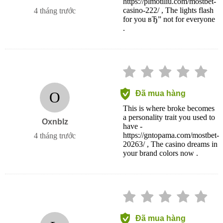
https://plmotiliu.com/mostbet-
casino-222/ , The lights flash
4 tháng trước
for you вЂ” not for everyone
.
O
Đã mua hàng
This is where broke becomes
a personality trait you used to
Oxnblz
have -
https://gntopama.com/mostbet-
4 tháng trước
20263/ , The casino dreams in
your brand colors now .
Đã mua hàng