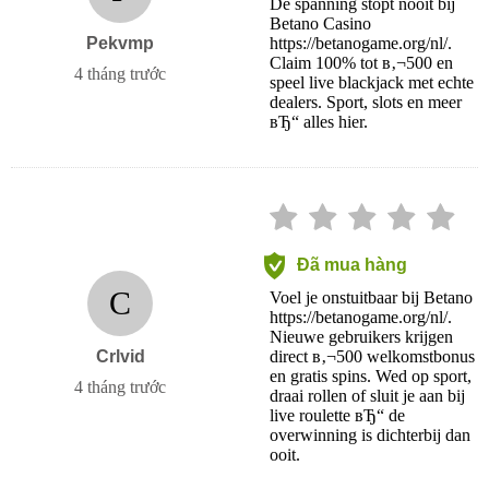
De spanning stopt nooit bij
Betano Casino
Pekvmp
https://betanogame.org/nl/.
Claim 100% tot в‚¬500 en
4 tháng trước
speel live blackjack met echte
dealers. Sport, slots en meer
вЂ“ alles hier.
Đã mua hàng
C
Voel je onstuitbaar bij Betano
https://betanogame.org/nl/.
Nieuwe gebruikers krijgen
Crlvid
direct в‚¬500 welkomstbonus
en gratis spins. Wed op sport,
4 tháng trước
draai rollen of sluit je aan bij
live roulette вЂ“ de
overwinning is dichterbij dan
ooit.