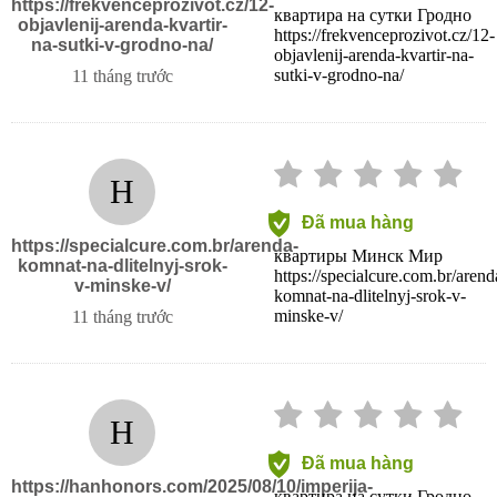
https://frekvenceprozivot.cz/12-
квартира на сутки Гродно
objavlenij-arenda-kvartir-
https://frekvenceprozivot.cz/12-
na-sutki-v-grodno-na/
objavlenij-arenda-kvartir-na-
sutki-v-grodno-na/
11 tháng trước
H
Đã mua hàng
https://specialcure.com.br/arenda-
квартиры Минск Мир
komnat-na-dlitelnyj-srok-
https://specialcure.com.br/arend
v-minske-v/
komnat-na-dlitelnyj-srok-v-
minske-v/
11 tháng trước
H
Đã mua hàng
https://hanhonors.com/2025/08/10/imperija-
квартира на сутки Гродно