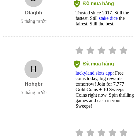
Đã mua hàng
Dtaqbh
Trusted since 2017. Still the
fastest. Still
stake dice
the
5 tháng trước
fairest. Still the best.
Đã mua hàng
H
luckyland slots app
: Free
coins today, big rewards
Hohqbr
tomorrow! Join for 7,777
Gold Coins + 10 Sweeps
5 tháng trước
Coins right now. Spin thrilling
games and cash in your
Sweeps!