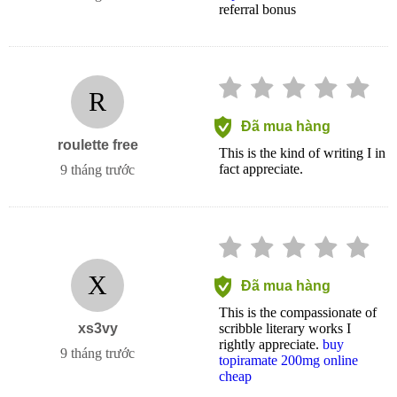
referral bonus
R
Đã mua hàng
roulette free
This is the kind of writing I in
fact appreciate.
9 tháng trước
X
Đã mua hàng
This is the compassionate of
xs3vy
scribble literary works I
rightly appreciate.
buy
9 tháng trước
topiramate 200mg online
cheap