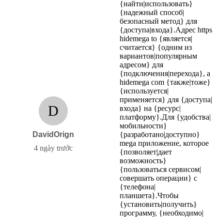
{найти|использовать}
{надежный способ|
безопасный метод} для
{доступа|входа}.Адрес https
hidemega to {является|
считается} {одним из
вариантов|популярным
адресом} для
{подключения|перехода}, а
hidemega com {также|тоже}
{используется|
применяется} для {доступа|
D
входа} на {ресурс|
платформу}.Для {удобства|
мобильности}
DavidOrign
{разработано|доступно}
mega приложение, которое
4 ngày trước
{позволяет|дает
возможность}
{пользоваться сервисом|
совершать операции} с
{телефона|
планшета}.Чтобы
{установить|получить}
программу, {необходимо|