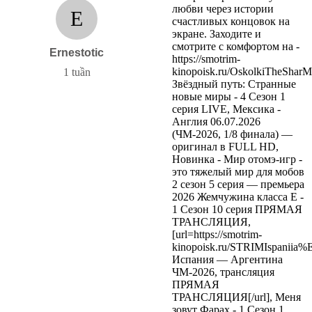
любви через истории
E
счастливых концовок на
экране. Заходите и
смотрите с комфортом на -
Ernestotic
https://smotrim-
kinopoisk.ru/OskolkiTheSharM
1 tuần
Звёздный путь: Странные
новые миры - 4 Сезон 1
серия LIVE, Мексика -
Англия 06.07.2026
(ЧМ-2026, 1/8 финала) —
оригинал в FULL HD,
Новинка - Мир отомэ-игр -
это тяжелый мир для мобов
2 сезон 5 серия — премьера
2026 Жемчужина класса Е -
1 Сезон 10 серия ПРЯМАЯ
ТРАНСЛЯЦИЯ,
[url=https://smotrim-
kinopoisk.ru/STRIMIspani
Испания — Аргентина
ЧМ-2026, трансляция
ПРЯМАЯ
ТРАНСЛЯЦИЯ[/url], Меня
зовут Фарах - 1 Сезон 1