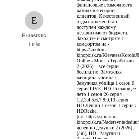
финансовые возможности
разных категорий
клиентов. Качественный
E
отдых должен быть
доступен каждому
независимо от бюджета.
Ernestotic
Заходите и смотрите с
комфортом на -
1 tuần
https://smotrim-
kinopoisk.ru/KlevatessKoroleJ8
Online - Мост в Терабитию
2 (2026) – все серии
бесплатно, Замужняя
женщина-убийца /
Замужняя убийца 1 сезон 9
серия LIVE, HD Пылающее
лето 1 сезон 26 серия —
1,2,3,4,5,6,7,8,9,10 серия
HD Леший 1 сезон 1 серия :
HDRezka,
[url=https://smotrim-
kinopoisk.ru/Naderevniudeduu
деревню дедушке 2 (2026)
[/url], HD - Маугли и