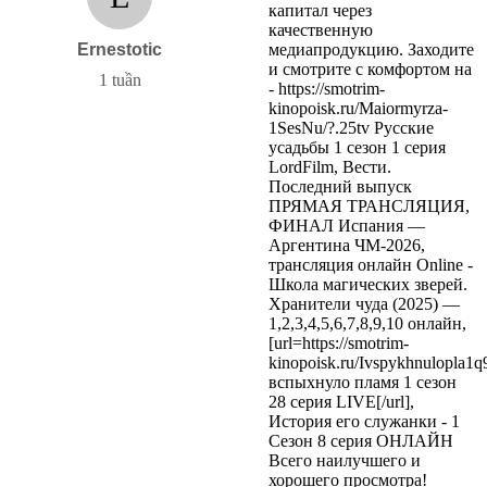
капитал через
качественную
Ernestotic
медиапродукцию. Заходите
и смотрите с комфортом на
1 tuần
- https://smotrim-
kinopoisk.ru/Maiormyrza-
1SesNu/?.25tv Русские
усадьбы 1 сезон 1 cерия
LordFilm, Вести.
Последний выпуск
ПРЯМАЯ ТРАНСЛЯЦИЯ,
ФИНАЛ Испания —
Аргентина ЧМ-2026,
трансляция онлайн Online -
Школа магических зверей.
Хранители чуда (2025) —
1,2,3,4,5,6,7,8,9,10 онлайн,
[url=https://smotrim-
kinopoisk.ru/Ivspykhnulopla1q
вспыхнуло пламя 1 сезон
28 серия LIVE[/url],
История его служанки - 1
Сезон 8 серия ОНЛАЙН
Всего наилучшего и
хорошего просмотра!