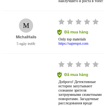
наилучшего и роста в топе!
M
Đã mua hàng
MichalHails
Only top materials
https://sapreqot.com
5 ngày trước
Đã mua hàng
Доброго! Детективные
истории запутывают
сознание зрителя
хитроумными сюжетными
поворотами. Загадочные
расследования вроде