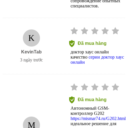
сопровождение опытных
специалистов.
K
Đã mua hàng
KevinTab
доктор хаус онлайн
качество
серии доктор хаус
3 ngày trước
онлайн
Đã mua hàng
Автономный GSM-
контроллер G202
https://mismar74.ru/G202.html
M
идеальное решение для