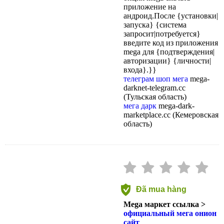
приложение на
андроид.После {установки|
запуска} {система
запросит|потребуется}
введите код из приложения
mega для {подтверждения|
авторизации} {личности|
входа}.}}
телеграм шоп мега
mega-
darknet-telegram.cc
(Тульская область)
мега дарк
mega-dark-
marketplace.cc (Кемеровская
область)
Đã mua hàng
Mega маркет ссылка >
официальный мега онион
сайт