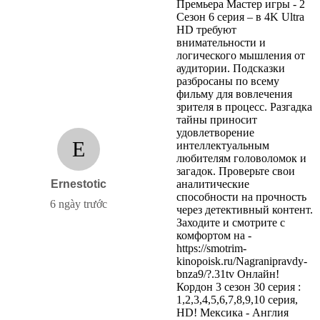
Премьера Мастер игры - 2
Сезон 6 серия – в 4K Ultra
HD требуют
внимательности и
логического мышления от
аудитории. Подсказки
разбросаны по всему
фильму для вовлечения
зрителя в процесс. Разгадка
тайны приносит
удовлетворение
E
интеллектуальным
любителям головоломок и
загадок. Проверьте свои
Ernestotic
аналитические
способности на прочность
6 ngày trước
через детективный контент.
Заходите и смотрите с
комфортом на -
https://smotrim-
kinopoisk.ru/Nagranipravdy-
bnza9/?.31tv Онлайн!
Кордон 3 сезон 30 серия :
1,2,3,4,5,6,7,8,9,10 серия,
HD! Мексика - Англия