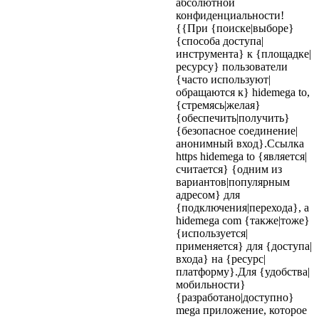
абсолютной
конфиденциальности!
{{При {поиске|выборе}
{способа доступа|
инструмента} к {площадке|
ресурсу} пользователи
{часто используют|
обращаются к} hidemega to,
{стремясь|желая}
{обеспечить|получить}
{безопасное соединение|
анонимный вход}.Ссылка
https hidemega to {является|
считается} {одним из
вариантов|популярным
адресом} для
{подключения|перехода}, а
hidemega com {также|тоже}
{используется|
применяется} для {доступа|
входа} на {ресурс|
платформу}.Для {удобства|
мобильности}
{разработано|доступно}
mega приложение, которое