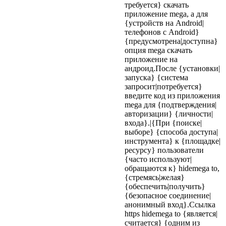
требуется} скачать
приложение mega, а для
{устройств на Android|
телефонов с Android}
{предусмотрена|доступна}
опция mega скачать
приложение на
андроид.После {установки|
запуска} {система
запросит|потребуется}
введите код из приложения
mega для {подтверждения|
авторизации} {личности|
входа}.|{При {поиске|
выборе} {способа доступа|
инструмента} к {площадке|
ресурсу} пользователи
{часто используют|
обращаются к} hidemega to,
{стремясь|желая}
{обеспечить|получить}
{безопасное соединение|
анонимный вход}.Ссылка
https hidemega to {является|
считается} {одним из