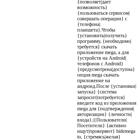
{позволяет|дает
возможность}
{пользоваться сервисом|
совершать операции} с
{телефона|
планшета}.Чтобы
{установить|получить}
программу, {необходимо|
требуется} скачать
приложение mega, а для
{устройств на Android|
телефонов с Android}
{предусмотрена|доступна}
опция mega скачать
приложение на
андроид.После {установки|
запуска} {система
запросит|потребуется}
введите код из приложения
mega для {подтверждения|
авторизации} {личности|
входа}.|{Пользователи|
Посетители} {активно
ищут|проверяют} hidemega
to, {стремясь|желая}