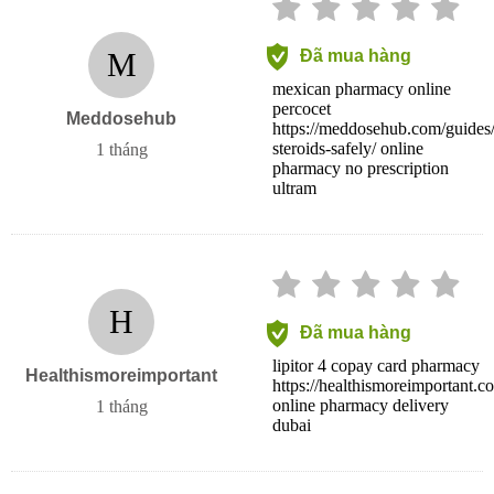
M
Đã mua hàng
mexican pharmacy online
percocet
Meddosehub
https://meddosehub.com/guides/
steroids-safely/ online
1 tháng
pharmacy no prescription
ultram
H
Đã mua hàng
lipitor 4 copay card pharmacy
Healthismoreimportant
https://healthismoreimportant.c
online pharmacy delivery
1 tháng
dubai