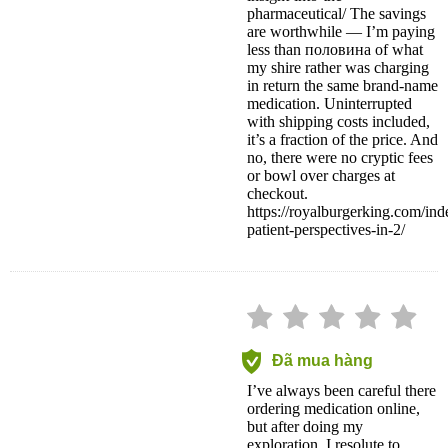
pharmaceutical/ The savings
are worthwhile — I’m paying
less than половина of what
my shire rather was charging
in return the same brand-name
medication. Uninterrupted
with shipping costs included,
it’s a fraction of the price. And
no, there were no cryptic fees
or bowl over charges at
checkout.
https://royalburgerking.com/in
patient-perspectives-in-2/
Đã mua hàng
I’ve always been careful there
ordering medication online,
but after doing my
exploration, I resolute to