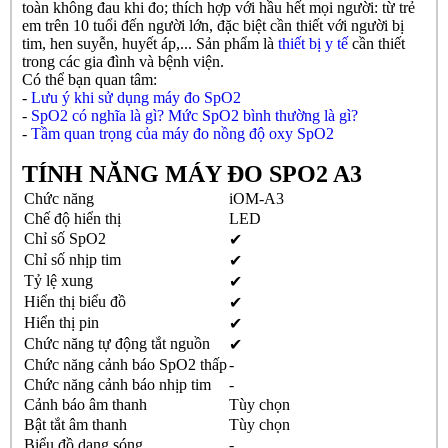
toàn không đau khi đo;
thích hợp với hầu hết mọi người: từ trẻ
em trên 10 tuổi đến người lớn, đặc biệt cần thiết với người bị
tim, hen suyễn, huyết áp,... Sản phẩm là
thiết bị y tế
cần thiết
trong các gia đình và bệnh viện
.
Có thể bạn quan tâm:
-
Lưu ý khi sử dụng máy đo SpO2
-
SpO2 có nghĩa là gì? Mức SpO2 bình thường là gì?
-
Tầm quan trọng của máy đo nồng độ oxy SpO2
TÍNH NĂNG MÁY ĐO SPO2 A3
Chức năng
iOM-A3
Chế độ hiển thị
LED
Chỉ số SpO2
✔
Chỉ số nhịp tim
✔
Tỷ lệ xung
✔
Hiển thị biểu đồ
✔
Hiển thị pin
✔
Chức năng tự động tắt nguồn
✔
Chức năng cảnh báo SpO2 thấp
-
Chức năng cảnh báo nhịp tim
-
Cảnh báo âm thanh
Tùy chọn
Bật tắt âm thanh
Tùy chọn
Biểu đồ dạng sóng
-