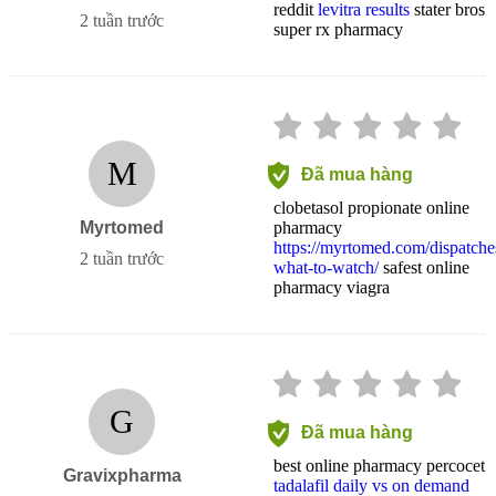
reddit
levitra results
stater bros
2 tuần trước
super rx pharmacy
M
Đã mua hàng
clobetasol propionate online
Myrtomed
pharmacy
https://myrtomed.com/dispatches
2 tuần trước
what-to-watch/
safest online
pharmacy viagra
G
Đã mua hàng
best online pharmacy percocet
Gravixpharma
tadalafil daily vs on demand