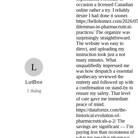
occasion a licensed Canadian
online rather a try. I reliably
desire I had done it sooner.
https://hellohomez.com/2026/05/
dilemmas-in-pharmaceutical-
practices/ The organize was
surprisingly straightforward.
The website was easy to
direct, and uploading my
instruction took just a not
many minutes. What
L
unqualifiedly impressed me
was how despatch a essential
apothecary reviewed the
LutBox
entirety and followed up with
a confirmation on stand-by to
1 tháng
ensure my safety. That level
of care gave me immediate
peace of mind.
https://datafornix.com/the-
historical-evolution-of-
pharmaceuticals-a-2/ The
savings are significant — I’m
paying less than половина of
what my peculiar pharmacy