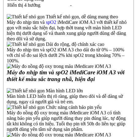
Hiển thị 4 hướng
-
Thiết kế nhỏ gọn, dễ dàng mang theo
Máy đo nhịp tim và
spO2
iMediCare iOM A3 với thiết kế nhỏ
gọn với màu sắc hiện đại, hợp thời trang với màn hình LED
hiện thị dưới dạng số và thanh xung giúp người dùng dễ dàng
theo dõi và sử dụng.
Dải đo rộng, độ chính xác cao
Máy đo nhịp tim và spO2 iOM A3 cho dải đo từ 0% – 100%
với chỉ số đo sai lệch dưới 2% khi spO2 trong khoảng 70% –
100%.
Máy đo nhịp tim và spO2 iMediCare iOM A3 với
thiết kế màu sắc trang nhã, hiện đại
Màn hình LED lớn
Màn hình LED hiển thị rõ ràng, giúp theo dõi và dễ dàng sử
dụng, ngay cả người già và trẻ em.
Chức năng cảnh báo pin yếu
Máy đo nồng độ oxy trong máu iMedicare iOM A3 có tính
năng báo pin yếu giúp người dùng thay pin đúng lúc, tự động
tắt khi không có tín hiệu. Tuổi thọ pin tới 50h đo liên tục giúp
người dùng yên tâm sử dụng sản phẩm.