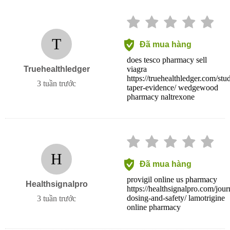
T
Đã mua hàng
does tesco pharmacy sell
Truehealthledger
viagra
https://truehealthledger.com/stu
3 tuần trước
taper-evidence/ wedgewood
pharmacy naltrexone
H
Đã mua hàng
provigil online us pharmacy
Healthsignalpro
https://healthsignalpro.com/jour
dosing-and-safety/ lamotrigine
3 tuần trước
online pharmacy