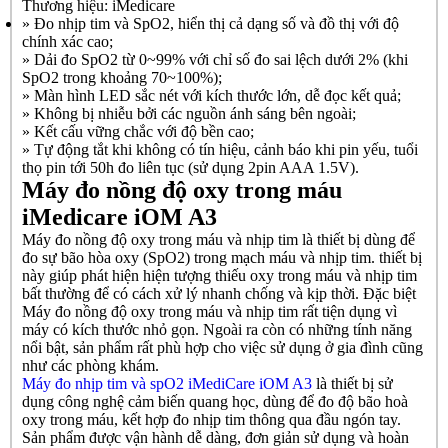
Thương hiệu: iMedicare
» Đo nhịp tim và SpO2, hiển thị cả dạng số và đồ thị với độ
chính xác cao;
» Dải đo SpO2 từ 0~99% với chỉ số đo sai lệch dưới 2% (khi
SpO2 trong khoảng 70~100%);
» Màn hình LED sắc nét với kích thước lớn, dễ đọc kết quả;
» Không bị nhiễu bởi các nguồn ánh sáng bên ngoài;
» Kết cấu vững chắc với độ bền cao;
» Tự động tắt khi không có tín hiệu, cảnh báo khi pin yếu, tuổi
thọ pin tới 50h đo liên tục (sử dụng 2pin AAA 1.5V).
Máy đo nồng độ oxy trong máu
iMedicare iOM A3
Máy đo nồng độ oxy trong máu và nhịp tim là thiết bị dùng để
đo sự bão hòa oxy (SpO2) trong mạch máu và nhịp tim. thiết bị
này giúp phát hiện hiện tượng thiếu oxy trong máu và nhịp tim
bất thường để có cách xử lý nhanh chống và kịp thời. Đặc biệt
Máy đo nồng độ oxy trong máu và nhịp tim rất tiện dụng vì
máy có kích thước nhỏ gọn. Ngoài ra còn có những tính năng
nổi bật, sản phẩm rất phù hợp cho việc sử dụng ở gia đình cũng
như các phòng khám.
Máy đo nhịp tim và spO2 iMediCare iOM A3
là thiết bị sử
dụng công nghệ cảm biến quang học, dùng để đo độ bão hoà
oxy trong máu, kết hợp đo nhịp tim thông qua đầu ngón tay.
Sản phẩm được vận hành dễ dàng, đơn giản sử dụng và hoàn