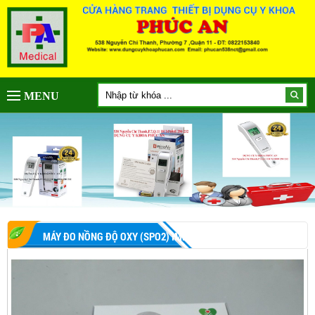
MENU
MÁY ĐO NỒNG ĐỘ OXY (SPO2) IMEDICARE IOM-A3