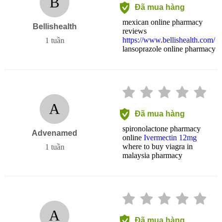
B
Đã mua hàng
mexican online pharmacy
Bellishealth
reviews
https://www.bellishealth.com/
1 tuần
lansoprazole online pharmacy
A
Đã mua hàng
spironolactone pharmacy
Advenamed
online
Ivermectin 12mg
where to buy viagra in
1 tuần
malaysia pharmacy
A
Đã mua hàng