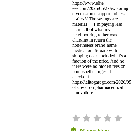
https://www.elite-
eee.com/2026/05/27/exploring-
diverse-career-opportunities-
in-the-3/ The savings are
material — I’m paying less
than half of what my
neighbouring rather was
charging in return the
nonetheless brand-name
medication. Square with
shipping costs included, it’s a
fraction of the price. And no,
there were no hidden fees or
bombshell charges at
checkout.
https://lalitogarage.com/2026/0
of-covid-on-pharmaceutical-
innovation/
Đã mua hàng