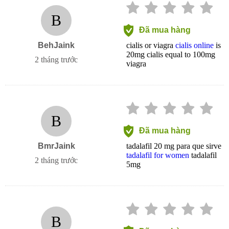
B
Đã mua hàng
BehJaink
cialis or viagra
cialis online
is
20mg cialis equal to 100mg
2 tháng trước
viagra
B
Đã mua hàng
BmrJaink
tadalafil 20 mg para que sirve
tadalafil for women
tadalafil
2 tháng trước
5mg
B