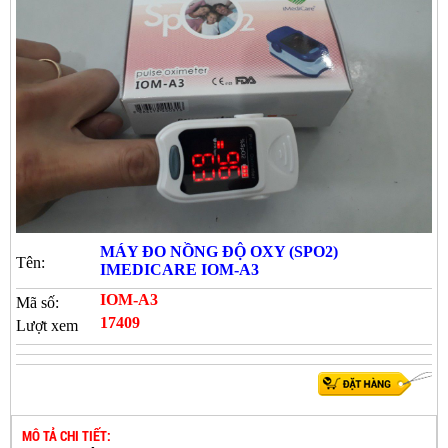
MÁY ĐO NỒNG ĐỘ OXY (SPO2)
Tên:
IMEDICARE IOM-A3
IOM-A3
Mã số:
17409
Lượt xem
MÔ TẢ CHI TIẾT: