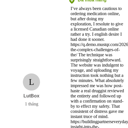
I’ve always been cautious to
ordering medication online,
but after doing my
exploration, I resolute to give
a licensed Canadian online
rather a try. I english desire I
had done it sooner.
https://q.demo.mustqr.com/2026
the-complex-challenges-of-
the/ The technique was
surprisingly straightforward.
The website was indulgent to
voyage, and uploading my
instruction took nothing but a
L
few minutes. What absolutely
impressed me was how post-
haste a real druggist reviewed
LutBox
the entirety and followed up
with a confirmation on stand-
1 tháng
by to effect my safety. That
consistent of distress gave me
instant truce of mind.
https://buildingpartnerseveryd
insight-into-the-