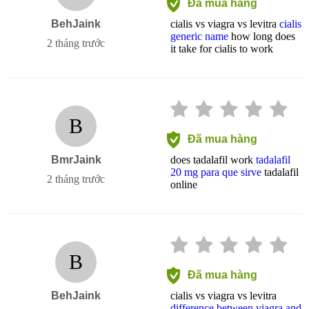
Đã mua hàng
BehJaink
cialis vs viagra vs levitra
cialis
generic name
how long does
2 tháng trước
it take for cialis to work
B
Đã mua hàng
BmrJaink
does tadalafil work
tadalafil
20 mg para que sirve
tadalafil
2 tháng trước
online
B
Đã mua hàng
BehJaink
cialis vs viagra vs levitra
difference between viagra and