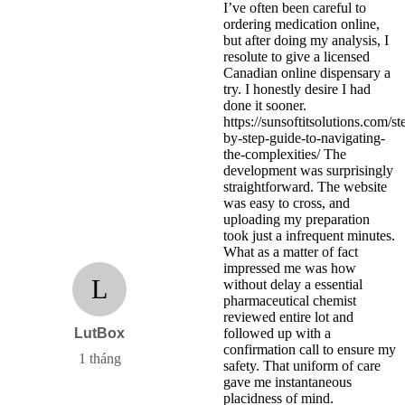
I’ve often been careful to
ordering medication online,
but after doing my analysis, I
resolute to give a licensed
Canadian online dispensary a
try. I honestly desire I had
done it sooner.
https://sunsoftitsolutions.com/st
by-step-guide-to-navigating-
the-complexities/ The
development was surprisingly
straightforward. The website
was easy to cross, and
uploading my preparation
took just a infrequent minutes.
What as a matter of fact
impressed me was how
L
without delay a essential
pharmaceutical chemist
reviewed entire lot and
LutBox
followed up with a
confirmation call to ensure my
1 tháng
safety. That uniform of care
gave me instantaneous
placidness of mind.