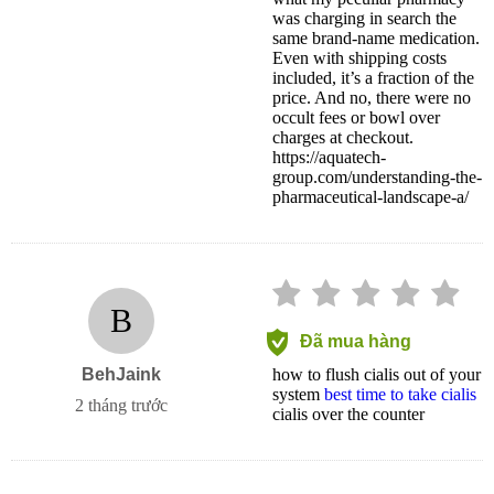
was charging in search the
same brand-name medication.
Even with shipping costs
included, it’s a fraction of the
price. And no, there were no
occult fees or bowl over
charges at checkout.
https://aquatech-
group.com/understanding-the-
pharmaceutical-landscape-a/
B
Đã mua hàng
BehJaink
how to flush cialis out of your
system
best time to take cialis
2 tháng trước
cialis over the counter