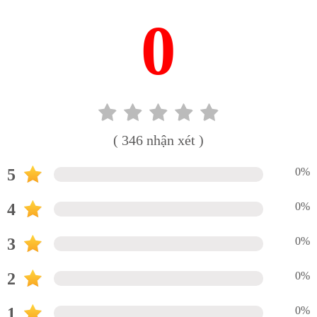
0
( 346 nhận xét )
5
0%
4
0%
3
0%
2
0%
1
0%