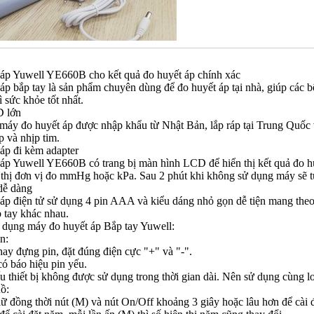
áp Yuwell YE660B cho kết quả đo huyết áp chính xác
áp bắp tay
là sản phẩm chuyên dùng để đo huyết áp tại nhà, giúp các bệ
ì sức khỏe tốt nhất.
 lớn
máy đo huyết áp
được nhập khẩu từ Nhật Bản, lắp ráp tại Trung Quốc
p và nhịp tim.
áp đi kèm adapter
áp Yuwell YE660B có trang bị màn hình LCD để hiển thị kết quả đo huy
 thị đơn vị đo mmHg hoặc kPa. Sau 2 phút khi không sử dụng máy sẽ tự
dễ dàng
áp điện tử
sử dụng 4 pin AAA và kiểu dáng nhỏ gọn dễ tiện mang theo.
 tay khác nhau.
dụng máy đo huyết áp Bắp tay Yuwell:
n:
ay đựng pin, đặt đúng điện cực "+" và "-".
ó báo hiệu pin yếu.
u thiết bị không được sử dụng trong thời gian dài. Nên sử dụng cùng l
ồ:
ữ đồng thời nút (M) và nút On/Off khoảng 3 giây hoặc lâu hơn để cài 