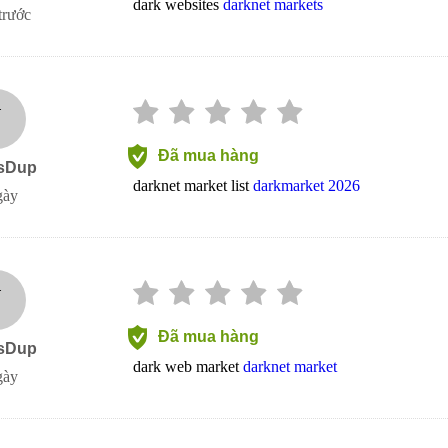
dark websites
darknet markets
trước
J
Đã mua hàng
sDup
darknet market list
darkmarket 2026
gày
J
Đã mua hàng
sDup
dark web market
darknet market
gày