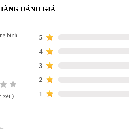
HÀNG ĐÁNH GIÁ
ung bình
5
0
4
3
2
1
 xét )