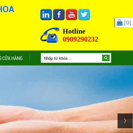
[
0
]
Hotline
0909290232
G CỬA HÀNG