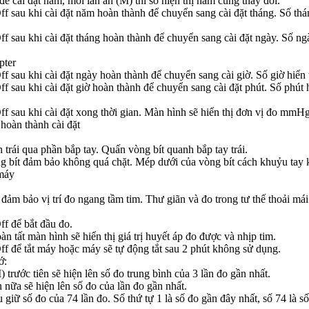
ể cài đặt năm, mỗi lần ấn (M) thì số hiện thị năm cũng thay đổi.
 sau khi cài đặt năm hoàn thành để chuyển sang cài đặt tháng. Số thán
 sau khi cài đặt tháng hoàn thành để chuyển sang cài đặt ngày. Số ng
pter
 sau khi cài đặt ngày hoàn thành để chuyển sang cài giờ. Số giờ hiển 
 sau khi cài đặt giờ hoàn thành để chuyển sang cài đặt phút. Số phút 
f sau khi cài đặt xong thời gian. Màn hình sẽ hiển thị đơn vị đo mmH
hoàn thành cài đặt
 trái qua phần bắp tay. Quấn vòng bít quanh bắp tay trái.
g bít đảm bảo không quá chặt. Mép dưới của vòng bít cách khuỷu tay 
máy
đảm bảo vị trí đo ngang tầm tim. Thư giãn và đo trong tư thế thoải mái
f để bắt đầu đo.
àn tất màn hình sẽ hiển thị giá trị huyết áp đo được và nhịp tim.
f để tắt máy hoặc máy sẽ tự động tắt sau 2 phút không sử dụng.
ớ:
 trước tiên sẽ hiện lên số đo trung bình của 3 lần đo gần nhất.
 nữa sẽ hiện lên số đo của lần đo gần nhất.
 giữ số đo của 74 lần đo. Số thứ tự 1 là số đo gần đây nhất, số 74 là s