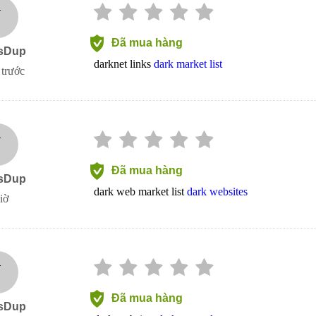
J
Đã mua hàng
sDup
darknet links
dark market list
 trước
J
Đã mua hàng
sDup
dark web market list
dark websites
iờ
J
Đã mua hàng
sDup