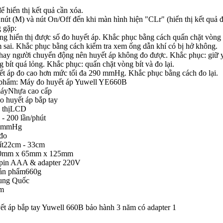
 hiển thị kết quả cần xóa.
nút (M) và nút On/Off đến khi màn hình hiện "CLr" (hiển thị kết quả 
g gặp:
ng hiển thị được số đo huyết áp. Khắc phục bằng cách quấn chặt vòng b
m sai. Khắc phục bằng cách kiểm tra xem ống dẫn khí có bị hở không.
 hay người chuyển động nên huyết áp không đo được. Khắc phục: giữ yê
g bít quá lỏng. Khắc phục: quấn chặt vòng bít và đo lại.
yết áp đo cao hơn mức tối đa 290 mmHg. Khắc phục bằng cách đo lại.
 phẩm: Máy đo huyết áp Yuwell YE660B
máyNhựa cao cấp
 huyết áp bắp tay
n thịLCD
- 200 lần/phút
80mmHg
đo
ít22cm - 33cm
00mm x 65mm x 125mm
 pin AAA & adapter 220V
sản phẩm660g
rung Quốc
ăm