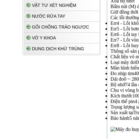
Xóa bộ nhớ:
VẬT TƯ XÉT NGHIỆM
Bấm nút (M) để
Giữ đồng thời 
NƯỚC RỬA TAY
Các lỗi thườn
Err4 - Lỗi khô
GỐI CHỐNG TRÀO NGƯỢC
Err5 - Lỗi bơ
Err6 - Lỗi tay
VỚ Y KHOA
Err7 - Lỗi vòn
Err8 - Lỗi hu
DUNG DỊCH KHỬ TRÙNG
Thông số sản
Chất liệu vỏ 
Loại máy đoĐo
Màn hình hiể
Đo nhịp tim40 
Dải đo0 ~ 2
Bộ nhớ74 lần 
Chu vi vòng b
Kích thước1
Điện thế pin4
Trọng lượng 
Sản xuất tạiT
Bảo hành5 n