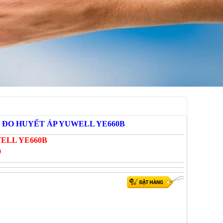
 ĐO HUYẾT ÁP YUWELL YE660B
ELL YE660B
9