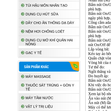
Nhấn nút (M) đ
Bấm nút On/Off
TÚI HẬU MÔN NHÂN TẠO
phù hợp.
Bấm nút On/Off
DỤNG CỤ HÚT SỮA
ngày phù hợp.
Cổng cắm ada
DÂY CHO ĂN THÔNG DẠ DÀY
Bấm nút On/Off
Bấm nút On/Off
NỆM HƠI CHỐNG LOÉT
phù hợp
DỤNG CỤ MỞ KHÍ QUẢN HAI
Bấm nút On/Of
NÒNG
nút On/Off để 
Lắp vòng bít:
GẠC Y TẾ
Kéo tay áo bên
Quấn chặt vòn
Vòng bít của 
SẢN PHẨM KHÁC
Tư thế đo:
Ngồi thẳng và 
Đo huyết áp:
MÁY MASSAGE
Bấm nút On/Of
Khi việc đo ho
THUỐC SÁT TRÙNG + GÒN Y
TẾ
Bấm nút On/Of
Xem lại bộ nh
MÁY TĂM NƯỚC
Ấn vào nút (M)
Ấn nút (M) lần
VẬT LÝ TRỊ LIỆU
Máy có thể lưu