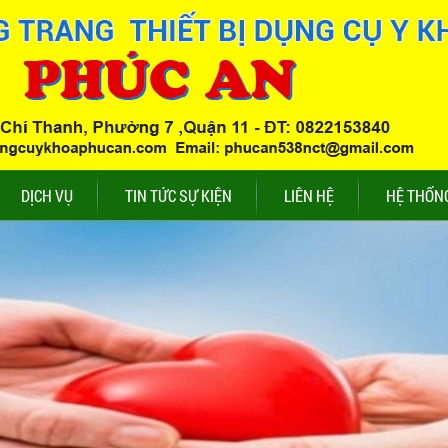
DỊCH VỤ
TIN TỨC SỰ KIỆN
LIÊN HỆ
HỆ THỐN