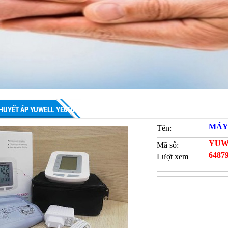
HUYẾT ÁP YUWELL YE660B
MÁY
Tên:
YUW
Mã số:
6487
Lượt xem