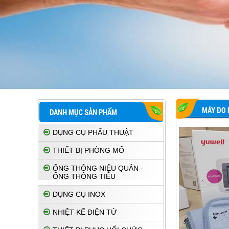
MÁY ĐO 
DANH MỤC SẢN PHẨM
DỤNG CỤ PHẨU THUẬT
THIẾT BỊ PHÒNG MỔ
ỐNG THÔNG NIỆU QUẢN -
ỐNG THÔNG TIỂU
DỤNG CỤ INOX
NHIỆT KẾ ĐIỆN TỬ