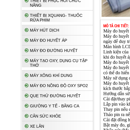
THIẾT BỊ PHỤC HỔI CHỨC
NĂNG
THIẾT BỊ XQUANG- THUỐC
RỬA PHIM
MÔ TẢ CHI TIẾT:
MÁY HÚT DỊCH
Máy đo huyết 
Máy đo huyết 
MÁY ĐO HUYẾT ÁP
ngày để duy tr
Màn hình LCD
MÁY ĐO ĐƯỜNG HUYẾT
Linh kiện của
khi đo huyết á
MÁY TẠO OXY, DỤNG CỤ TẬP
Máy đo huyết 
THỞ
Máy đo huyết 
có thể đo hiển
MÁY XÔNG KHÍ DUNG
Máy sử dụng 
Máy đo huyết 
MÁY ĐO NỒNG ĐỘ OXY SPO2
kích thước bắp
Hướng dẫn sử 
QUE THỬ ĐƯỜNG HUYẾT
Cài đặt/thay pi
Lắp pin vào kh
GIƯỜNG Y TẾ - BĂNG CA
Thay pin nếu c
Tháo pin ra nế
CÂN SỨC KHỎE
Cài đặt đồng h
Bật máy đo, gi
XE LĂN